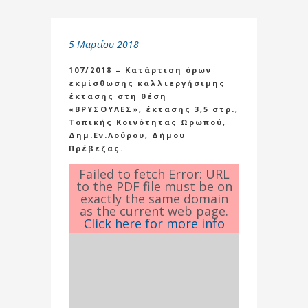
5 Μαρτίου 2018
107/2018 – Κατάρτιση όρων
εκμίσθωσης καλλιεργήσιμης
έκτασης στη θέση
«ΒΡΥΣΟΥΛΕΣ», έκτασης 3,5 στρ.,
Τοπικής Κοινότητας Ωρωπού,
Δημ.Εν.Λούρου, Δήμου
Πρέβεζας.
Failed to fetch Error: URL
to the PDF file must be on
exactly the same domain
as the current web page.
Click here for more info