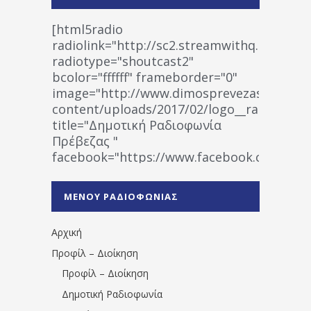
[html5radio
radiolink="http://sc2.streamwithq.com:802
radiotype="shoutcast2"
bcolor="ffffff" frameborder="0"
image="http://www.dimosprevezas.gr/wp-
content/uploads/2017/02/logo__radiofonias
title="Δημοτική Ραδιοφωνία
Πρέβεζας "
facebook="https://www.facebook.co
%CE%A1%CE%B1%CE%B4%CE%B9%CE%BF%
%CE%A0%CF%81%CE%AD%CE%B2%CE%B5%
ΜΕΝΟΥ ΡΑΔΙΟΦΩΝΙΑΣ
1531194763766854/" artist="" ]
Αρχική
Προφίλ – Διοίκηση
Προφίλ – Διοίκηση
Δημοτική Ραδιοφωνία