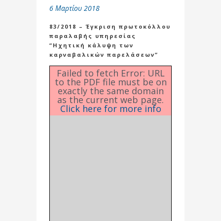
6 Μαρτίου 2018
83/2018 – Έγκριση πρωτοκόλλου
παραλαβής υπηρεσίας
“Ηχητική κάλυψη των
καρναβαλικών παρελάσεων”
Failed to fetch Error: URL
to the PDF file must be on
exactly the same domain
as the current web page.
Click here for more info