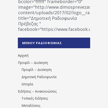
bcolor="ffffff" frameborder="0"
image="http://www.dimosprevezas.gr/wp-
content/uploads/2017/02/logo__radiofonias
title="Δημοτική Ραδιοφωνία
Πρέβεζας "
facebook="https://www.facebook.co
%CE%A1%CE%B1%CE%B4%CE%B9%CE%BF%
%CE%A0%CF%81%CE%AD%CE%B2%CE%B5%
ΜΕΝΟΥ ΡΑΔΙΟΦΩΝΙΑΣ
1531194763766854/" artist="" ]
Αρχική
Προφίλ – Διοίκηση
Προφίλ – Διοίκηση
Δημοτική Ραδιοφωνία
Ιστορία
Ειδήσεις – Ανακοινώσεις
Τοπικές Ειδήσεις
Μεταδόσεις