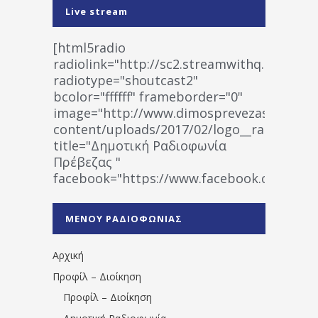
Live stream
[html5radio
radiolink="http://sc2.streamwithq.com:802
radiotype="shoutcast2"
bcolor="ffffff" frameborder="0"
image="http://www.dimosprevezas.gr/wp-
content/uploads/2017/02/logo__radiofonias
title="Δημοτική Ραδιοφωνία
Πρέβεζας "
facebook="https://www.facebook.co
%CE%A1%CE%B1%CE%B4%CE%B9%CE%BF%
%CE%A0%CF%81%CE%AD%CE%B2%CE%B5%
ΜΕΝΟΥ ΡΑΔΙΟΦΩΝΙΑΣ
1531194763766854/" artist="" ]
Αρχική
Προφίλ – Διοίκηση
Προφίλ – Διοίκηση