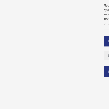
Προ
προ
τα 
ύ
του
ζας
21 
ίου
Ισ