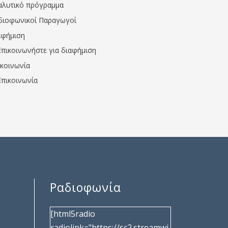
αλυτικό πρόγραμμα
διοφωνικοί Παραγωγοί
αφήμιση
Επικοινωνήστε για διαφήμιση
ικοινωνία
Επικοινωνία
Ραδιοφωνία
[html5radio
radiolink="https://sc2.streamwi