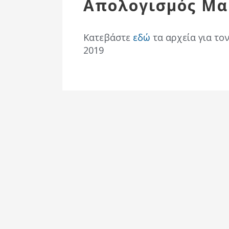
Απολογισμός Μα
Επιτροπή
Δημοτικές
Ενότητες
Κατεβάστε
εδώ
τα αρχεία για το
2019
Αθλητικές
Υποδομές
Αθλητικές
Εκδηλώσεις