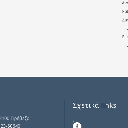
Αν
Ρα
Δι
Επ
Σχετικά links
.
48100 Πρέβεζα
823-60640