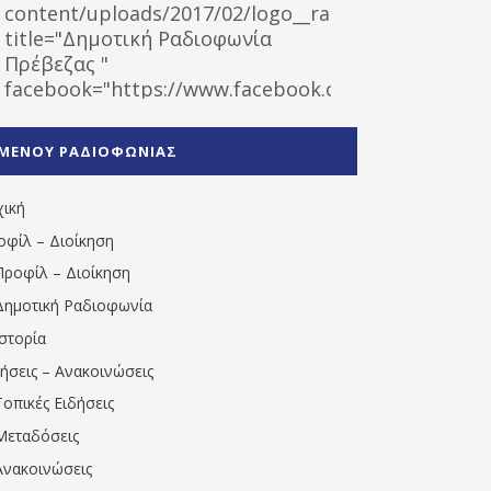
content/uploads/2017/02/logo__radiofonias.jpg"
title="Δημοτική Ραδιοφωνία
Πρέβεζας "
facebook="https://www.facebook.com/%CE%9
%CE%A1%CE%B1%CE%B4%CE%B9%CE%BF%CF%86
%CE%A0%CF%81%CE%AD%CE%B2%CE%B5%CE%B6%
ΜΕΝΟΥ ΡΑΔΙΟΦΩΝΙΑΣ
1531194763766854/" artist="" ]
χική
οφίλ – Διοίκηση
Προφίλ – Διοίκηση
Δημοτική Ραδιοφωνία
Ιστορία
δήσεις – Ανακοινώσεις
Τοπικές Ειδήσεις
Μεταδόσεις
Ανακοινώσεις