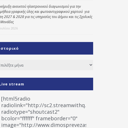
κήρυξη ανοικτού ηλεκτρονικού διαγωνισμού για την
μήθεια γραφικής ύλης και φωτοαντιγραφικού χαρτιού για
έτη 2027 & 2028 για τις υπηρεσίες του Δήμου και τις Σχολικές
 Μονάδες
Ιουλίου 2026
Ιστορικό
τορικό
Live stream
[html5radio
radiolink="http://sc2.streamwithq.com:8028/stream
radiotype="shoutcast2"
bcolor="ffffff" frameborder="0"
image="http://www.dimosprevezas.gr/wp-