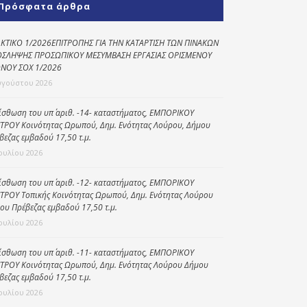
Πρόσφατα άρθρα
Κοινωνικό
παντοπωλείο
ΚΤΙΚΟ 1/2026ΕΠΙΤΡΟΠΗΣ ΓΙΑ ΤΗΝ ΚΑΤΑΡΤΙΣΗ ΤΩΝ ΠΙΝΑΚΩΝ
ΣΛΗΨΗΣ ΠΡΟΣΩΠΙΚΟΥ ΜΕΣΥΜΒΑΣΗ ΕΡΓΑΣΙΑΣ ΟΡΙΣΜΕΝΟΥ
Kοινωνικό
ΝΟΥ ΣΟΧ 1/2026
φαρμακείο
υγούστου 2026
Πρόγραμμα
“Βοήθεια στο σπίτι”
ίσθωση του υπ΄ αριθ. -14- καταστήματος, ΕΜΠΟΡΙΚΟΥ
ΤΡΟΥ Κοινότητας Ωρωπού, Δημ. Ενότητας Λούρου, Δήμου
Κέντρο Ημερήσιας
βεζας εμβαδού 17,50 τ.μ.
Φροντίδας
Ιουλίου 2026
Ηλικιωμένων
(Κ.Η.Φ.Η.) Πρέβεζας
ίσθωση του υπ΄ αριθ. -12- καταστήματος, ΕΜΠΟΡΙΚΟΥ
ΤΡΟΥ Τοπικής Κοινότητας Ωρωπού, Δημ. Ενότητας Λούρου
ου Πρέβεζας εμβαδού 17,50 τ.μ.
Ιουλίου 2026
ίσθωση του υπ΄ αριθ. -11- καταστήματος, ΕΜΠΟΡΙΚΟΥ
ΤΡΟΥ Κοινότητας Ωρωπού, Δημ. Ενότητας Λούρου Δήμου
βεζας εμβαδού 17,50 τ.μ.
Ιουλίου 2026