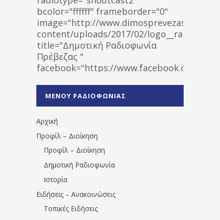
bcolor="ffffff" frameborder="0"
image="http://www.dimosprevezas.gr/wp-
content/uploads/2017/02/logo__radiofonias
title="Δημοτική Ραδιοφωνία
Πρέβεζας "
facebook="https://www.facebook.co
%CE%A1%CE%B1%CE%B4%CE%B9%CE%BF%
%CE%A0%CF%81%CE%AD%CE%B2%CE%B5%
ΜΕΝΟΥ ΡΑΔΙΟΦΩΝΙΑΣ
1531194763766854/" artist="" ]
Αρχική
Προφίλ – Διοίκηση
Προφίλ – Διοίκηση
Δημοτική Ραδιοφωνία
Ιστορία
Ειδήσεις – Ανακοινώσεις
Τοπικές Ειδήσεις