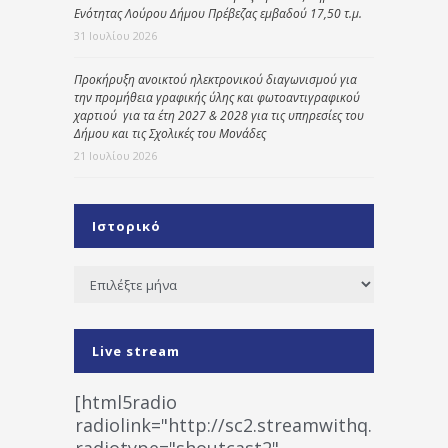
Ενότητας Λούρου Δήμου Πρέβεζας εμβαδού 17,50 τ.μ.
31 Ιουλίου 2026
Προκήρυξη ανοικτού ηλεκτρονικού διαγωνισμού για
την προμήθεια γραφικής ύλης και φωτοαντιγραφικού
χαρτιού για τα έτη 2027 & 2028 για τις υπηρεσίες του
Δήμου και τις Σχολικές του Μονάδες
21 Ιουλίου 2026
Ιστορικό
Ιστορικό
Live stream
[html5radio
radiolink="http://sc2.streamwithq.com:802
radiotype="shoutcast2"