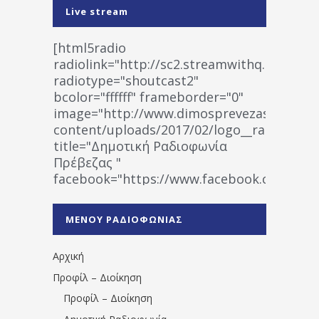
Live stream
[html5radio
radiolink="http://sc2.streamwithq.com:802
radiotype="shoutcast2"
bcolor="ffffff" frameborder="0"
image="http://www.dimosprevezas.gr/wp-
content/uploads/2017/02/logo__radiofonias
title="Δημοτική Ραδιοφωνία
Πρέβεζας "
facebook="https://www.facebook.co
%CE%A1%CE%B1%CE%B4%CE%B9%CE%BF%
%CE%A0%CF%81%CE%AD%CE%B2%CE%B5%
ΜΕΝΟΥ ΡΑΔΙΟΦΩΝΙΑΣ
1531194763766854/" artist="" ]
Αρχική
Προφίλ – Διοίκηση
Προφίλ – Διοίκηση