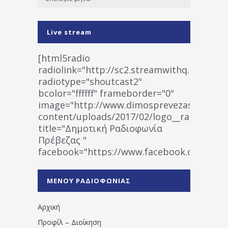
Live stream
[html5radio
radiolink="http://sc2.streamwithq.com:802
radiotype="shoutcast2"
bcolor="ffffff" frameborder="0"
image="http://www.dimosprevezas.gr/wp-
content/uploads/2017/02/logo__radiofonias
title="Δημοτική Ραδιοφωνία
Πρέβεζας "
facebook="https://www.facebook.co
%CE%A1%CE%B1%CE%B4%CE%B9%CE%BF%
%CE%A0%CF%81%CE%AD%CE%B2%CE%B5%
ΜΕΝΟΥ ΡΑΔΙΟΦΩΝΙΑΣ
1531194763766854/" artist="" ]
Αρχική
Προφίλ – Διοίκηση