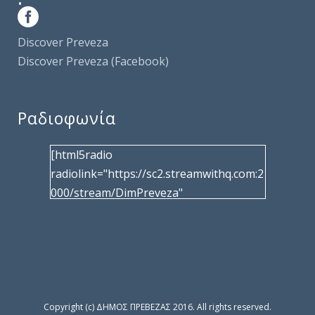
Discover Preveza
Discover Preveza (Facebook)
Ραδιοφωνία
[html5radio
radiolink="https://sc2.streamwithq.com:2
000/stream/DimPreveza"
radiotype="shoutcast2" bcolor="40566d"
frameborder="0" image="/wp-
content/uploads/2017/02/logo__radiofo
nias.jpg" title="Δημοτική Ραδιοφωνία
Πρέβεζας"
facebook="https://www.facebook.com/%
Copyright (c) ΔΗΜΟΣ ΠΡΕΒΕΖΑΣ 2016. All rights reserved.