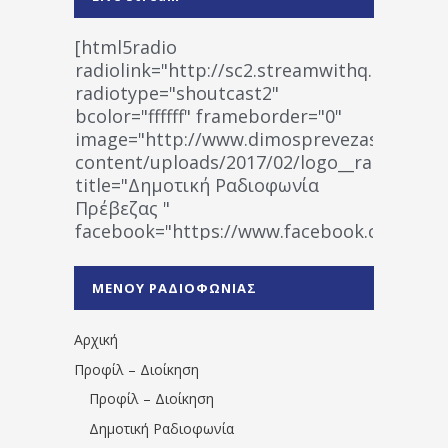
[html5radio
radiolink="http://sc2.streamwithq.com:802
radiotype="shoutcast2"
bcolor="ffffff" frameborder="0"
image="http://www.dimosprevezas.gr/wp-
content/uploads/2017/02/logo__radiofonias
title="Δημοτική Ραδιοφωνία
Πρέβεζας "
facebook="https://www.facebook.co
%CE%A1%CE%B1%CE%B4%CE%B9%CE%BF%
%CE%A0%CF%81%CE%AD%CE%B2%CE%B5%
ΜΕΝΟΥ ΡΑΔΙΟΦΩΝΙΑΣ
1531194763766854/" artist="" ]
Αρχική
Προφίλ – Διοίκηση
Προφίλ – Διοίκηση
Δημοτική Ραδιοφωνία