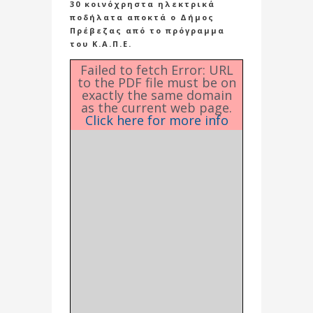
30 κοινόχρηστα ηλεκτρικά
ποδήλατα αποκτά ο Δήμος
Πρέβεζας από το πρόγραμμα
του Κ.Α.Π.Ε.
Failed to fetch Error: URL
to the PDF file must be on
exactly the same domain
as the current web page.
Click here for more info