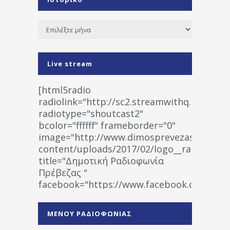
Ιστορικό
Live stream
[html5radio
radiolink="http://sc2.streamwithq.com:802
radiotype="shoutcast2"
bcolor="ffffff" frameborder="0"
image="http://www.dimosprevezas.gr/wp-
content/uploads/2017/02/logo__radiofonias
title="Δημοτική Ραδιοφωνία
Πρέβεζας "
facebook="https://www.facebook.co
%CE%A1%CE%B1%CE%B4%CE%B9%CE%BF%
%CE%A0%CF%81%CE%AD%CE%B2%CE%B5%
ΜΕΝΟΥ ΡΑΔΙΟΦΩΝΙΑΣ
1531194763766854/" artist="" ]