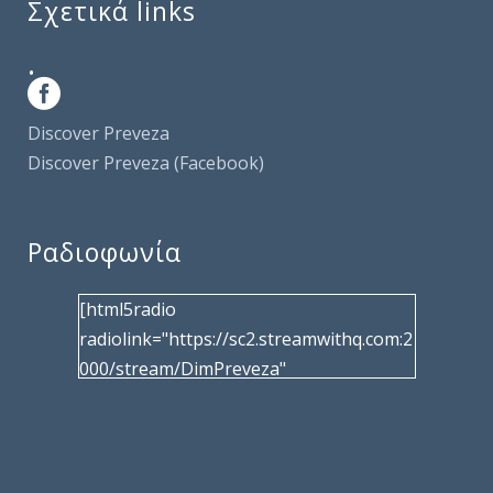
Σχετικά links
.
Discover Preveza
Discover Preveza (Facebook)
Ραδιοφωνία
[html5radio
radiolink="https://sc2.streamwithq.com:2
000/stream/DimPreveza"
radiotype="shoutcast2" bcolor="40566d"
frameborder="0" image="/wp-
content/uploads/2017/02/logo__radiofo
nias.jpg" title="Δημοτική Ραδιοφωνία