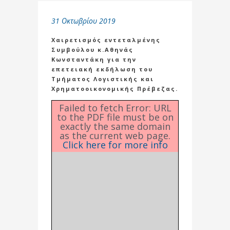
31 Οκτωβρίου 2019
Χαιρετισμός εντεταλμένης
Συμβούλου κ.Αθηνάς
Κωνσταντάκη για την
επετειακή εκδήλωση του
Τμήματος Λογιστικής και
Χρηματοοικονομικής Πρέβεζας.
Failed to fetch Error: URL
to the PDF file must be on
exactly the same domain
as the current web page.
Click here for more info