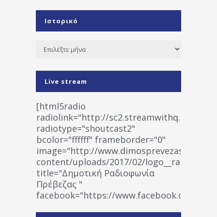
Ιστορικό
Ιστορικό
Live stream
[html5radio
radiolink="http://sc2.streamwithq.com:802
radiotype="shoutcast2"
bcolor="ffffff" frameborder="0"
image="http://www.dimosprevezas.gr/wp-
content/uploads/2017/02/logo__radiofonias
title="Δημοτική Ραδιοφωνία
Πρέβεζας "
facebook="https://www.facebook.co
%CE%A1%CE%B1%CE%B4%CE%B9%CE%BF%