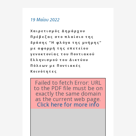
19 Μαΐου 2022
Χαιρετισμός Δημάρχου
Πρέβεζας στο πλαίσιο της
δράσης “Η φλόγα της μνήμης”
με αφορμή της επετείου
γενοκτονίας του Ποντιακού
Ελληνισμού του Δικτύου
Πόλεων με Ποντιακές
Κοινότητες
Failed to fetch Error: URL
to the PDF file must be on
exactly the same domain
as the current web page.
Click here for more info