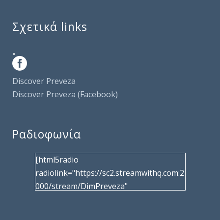
Σχετικά links
.
Discover Preveza
Discover Preveza (Facebook)
Ραδιοφωνία
[html5radio
radiolink="https://sc2.streamwithq.com:2
000/stream/DimPreveza"
radiotype="shoutcast2" bcolor="40566d"
frameborder="0" image="/wp-