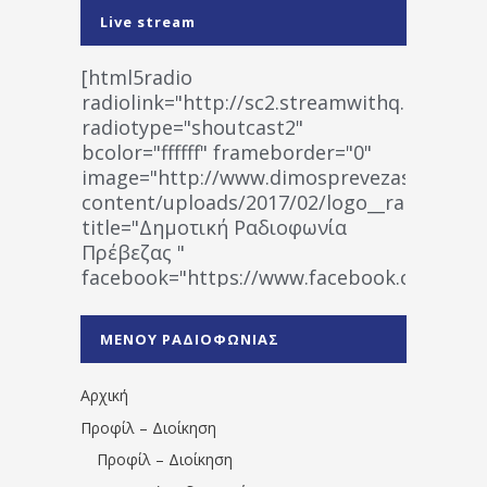
Live stream
[html5radio
radiolink="http://sc2.streamwithq.com:802
radiotype="shoutcast2"
bcolor="ffffff" frameborder="0"
image="http://www.dimosprevezas.gr/wp-
content/uploads/2017/02/logo__radiofonias
title="Δημοτική Ραδιοφωνία
Πρέβεζας "
facebook="https://www.facebook.co
%CE%A1%CE%B1%CE%B4%CE%B9%CE%BF%
%CE%A0%CF%81%CE%AD%CE%B2%CE%B5%
ΜΕΝΟΥ ΡΑΔΙΟΦΩΝΙΑΣ
1531194763766854/" artist="" ]
Αρχική
Προφίλ – Διοίκηση
Προφίλ – Διοίκηση