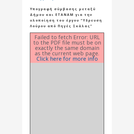
Υπογραφή σύμβασης μεταξύ
Δήμου και ΕΤΑΝΑΜ για την
υλοποίηση του έργου “Υδρευση
Λούρου από Πηγές Σκάλας”
Failed to fetch Error: URL
to the PDF file must be on
exactly the same domain
as the current web page.
Click here for more info