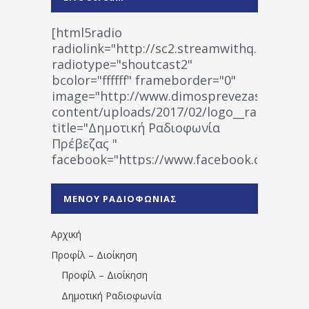
[html5radio
radiolink="http://sc2.streamwithq.com:802
radiotype="shoutcast2"
bcolor="ffffff" frameborder="0"
image="http://www.dimosprevezas.gr/wp-
content/uploads/2017/02/logo__radiofonias
title="Δημοτική Ραδιοφωνία
Πρέβεζας "
facebook="https://www.facebook.co
%CE%A1%CE%B1%CE%B4%CE%B9%CE%BF%
%CE%A0%CF%81%CE%AD%CE%B2%CE%B5%
ΜΕΝΟΥ ΡΑΔΙΟΦΩΝΙΑΣ
1531194763766854/" artist="" ]
Αρχική
Προφίλ – Διοίκηση
Προφίλ – Διοίκηση
Δημοτική Ραδιοφωνία