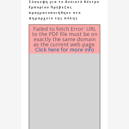
Σύσκεψη για το Ανοικτό Κέντρο
Εμπορίου Πρέβεζας
πραγματοποιήθηκε στο
Δημαρχείο της πόλης
Failed to fetch Error: URL
to the PDF file must be on
exactly the same domain
as the current web page.
Click here for more info