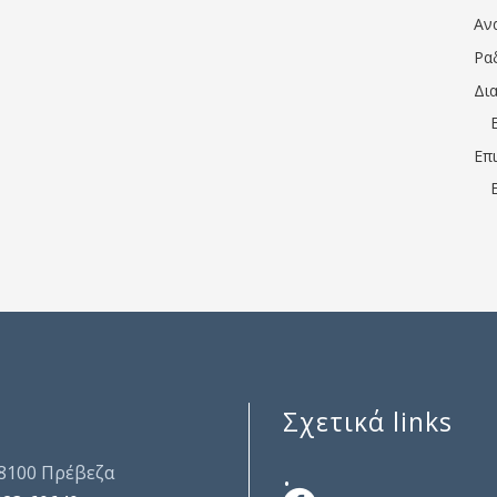
Αν
Ρα
Δι
Επ
Σχετικά links
.
48100 Πρέβεζα