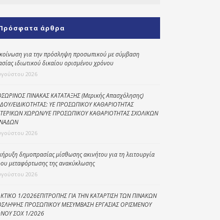
Κοινωνικό
παντοπωλείο
Πρόσφατα άρθρα
Kοινωνικό
φαρμακείο
κοίνωση για την πρόσληψη προσωπικού με σύμβαση
ασίας ιδιωτικού δικαίου ορισμένου χρόνου
Πρόγραμμα
υγούστου 2026
“Βοήθεια στο σπίτι”
Κέντρο Ημερήσιας
ΣΩΡΙΝΟΣ ΠΙΝΑΚΑΣ ΚΑΤΑΤΑΞΗΣ (Μερικής Απασχόλησης)
ΔΟΥ/ΕΙΔΙΚΟΤΗΤΑΣ: ΥΕ ΠΡΟΣΩΠΙΚΟΥ ΚΑΘΑΡΙΟΤΗΤΑΣ
Φροντίδας
ΤΕΡΙΚΩΝ ΧΩΡΩΝ/ΥΕ ΠΡΟΣΩΠΙΚΟΥ ΚΑΘΑΡΙΟΤΗΤΑΣ ΣΧΟΛΙΚΩΝ
Ηλικιωμένων
ΝΑΔΩΝ
(Κ.Η.Φ.Η.) Πρέβεζας
υγούστου 2026
κήρυξη δημοπρασίας μίσθωσης ακινήτου για τη λειτουργία
ου μεταφόρτωσης της ανακύκλωσης
υγούστου 2026
ΚΤΙΚΟ 1/2026ΕΠΙΤΡΟΠΗΣ ΓΙΑ ΤΗΝ ΚΑΤΑΡΤΙΣΗ ΤΩΝ ΠΙΝΑΚΩΝ
ΣΛΗΨΗΣ ΠΡΟΣΩΠΙΚΟΥ ΜΕΣΥΜΒΑΣΗ ΕΡΓΑΣΙΑΣ ΟΡΙΣΜΕΝΟΥ
ΝΟΥ ΣΟΧ 1/2026