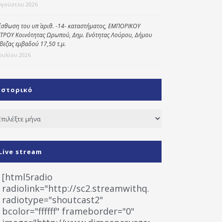
υγούστου 2026
ίσθωση του υπ΄ αριθ. -14- καταστήματος, ΕΜΠΟΡΙΚΟΥ
ΤΡΟΥ Κοινότητας Ωρωπού, Δημ. Ενότητας Λούρου, Δήμου
βεζας εμβαδού 17,50 τ.μ.
Ιουλίου 2026
Ιστορικό
τορικό
Live stream
[html5radio
radiolink="http://sc2.streamwithq.com:8028/stream
radiotype="shoutcast2"
bcolor="ffffff" frameborder="0"