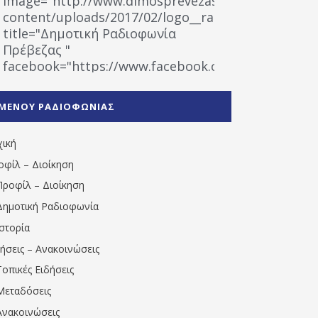
image="http://www.dimosprevezas.gr/wp-
content/uploads/2017/02/logo__radiofonias.jpg"
title="Δημοτική Ραδιοφωνία
Πρέβεζας "
facebook="https://www.facebook.com/%CE%9
%CE%A1%CE%B1%CE%B4%CE%B9%CE%BF%CF%86
%CE%A0%CF%81%CE%AD%CE%B2%CE%B5%CE%B6%
ΜΕΝΟΥ ΡΑΔΙΟΦΩΝΙΑΣ
1531194763766854/" artist="" ]
χική
οφίλ – Διοίκηση
Προφίλ – Διοίκηση
Δημοτική Ραδιοφωνία
Ιστορία
δήσεις – Ανακοινώσεις
Τοπικές Ειδήσεις
Μεταδόσεις
Ανακοινώσεις