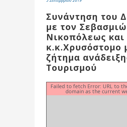
5 Σεπτεμβρίου 2019
Επιτροπή
Δημοτικές
Συνάντηση του 
Ενότητες
με τον Σεβασμι
Νικοπόλεως και
κ.κ.Χρυσόστομο 
ζήτημα ανάδειξη
Τουρισμού
Failed to fetch Error: URL to t
domain as the current w
Αθλητικές
Υποδομές
Αθλητικές
Εκδηλώσεις