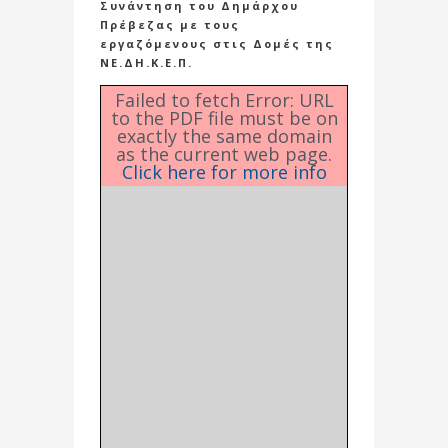
Συνάντηση του Δημάρχου
Πρέβεζας με τους
εργαζόμενους στις Δομές της
ΝΕ.ΔΗ.Κ.Ε.Π.
Failed to fetch Error: URL
to the PDF file must be on
exactly the same domain
as the current web page.
Click here for more info