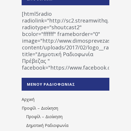
[html5radio
radiolink="http://sc2.streamwithq.com:802
radiotype="shoutcast2"
bcolor="ffffff" frameborder="0"
image="http://www.dimosprevezas.gr/wp-
content/uploads/2017/02/logo__radiofonias
title="Δημοτική Ραδιοφωνία
Πρέβεζας "
facebook="https://www.facebook.co
%CE%A1%CE%B1%CE%B4%CE%B9%CE%BF%
%CE%A0%CF%81%CE%AD%CE%B2%CE%B5%
ΜΕΝΟΥ ΡΑΔΙΟΦΩΝΙΑΣ
1531194763766854/" artist="" ]
Αρχική
Προφίλ – Διοίκηση
Προφίλ – Διοίκηση
Δημοτική Ραδιοφωνία