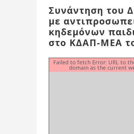
Επιτροπή
Συνάντηση του 
Δημοτικές
με αντιπροσωπε
Ενότητες
κηδεμόνων παιδ
στο ΚΔΑΠ-ΜΕΑ τ
Failed to fetch Error: URL to t
domain as the current w
Αθλητικές
Υποδομές
Αθλητικές
Εκδηλώσεις