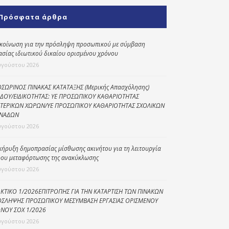
Κοινωνικό
Πρόσφατα άρθρα
παντοπωλείο
Kοινωνικό
κοίνωση για την πρόσληψη προσωπικού με σύμβαση
φαρμακείο
ασίας ιδιωτικού δικαίου ορισμένου χρόνου
υγούστου 2026
Πρόγραμμα
“Βοήθεια στο σπίτι”
ΣΩΡΙΝΟΣ ΠΙΝΑΚΑΣ ΚΑΤΑΤΑΞΗΣ (Μερικής Απασχόλησης)
ΔΟΥ/ΕΙΔΙΚΟΤΗΤΑΣ: ΥΕ ΠΡΟΣΩΠΙΚΟΥ ΚΑΘΑΡΙΟΤΗΤΑΣ
Κέντρο Ημερήσιας
ΤΕΡΙΚΩΝ ΧΩΡΩΝ/ΥΕ ΠΡΟΣΩΠΙΚΟΥ ΚΑΘΑΡΙΟΤΗΤΑΣ ΣΧΟΛΙΚΩΝ
Φροντίδας
ΝΑΔΩΝ
Ηλικιωμένων
υγούστου 2026
(Κ.Η.Φ.Η.) Πρέβεζας
κήρυξη δημοπρασίας μίσθωσης ακινήτου για τη λειτουργία
ου μεταφόρτωσης της ανακύκλωσης
υγούστου 2026
ΚΤΙΚΟ 1/2026ΕΠΙΤΡΟΠΗΣ ΓΙΑ ΤΗΝ ΚΑΤΑΡΤΙΣΗ ΤΩΝ ΠΙΝΑΚΩΝ
ΣΛΗΨΗΣ ΠΡΟΣΩΠΙΚΟΥ ΜΕΣΥΜΒΑΣΗ ΕΡΓΑΣΙΑΣ ΟΡΙΣΜΕΝΟΥ
ΝΟΥ ΣΟΧ 1/2026
υγούστου 2026