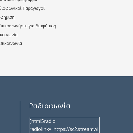
διοφωνικοί Παραγωγοί
αφήμιση
Επικοινωνήστε για διαφήμιση
ικοινωνία
Επικοινωνία
Ραδιοφωνία
[html5radio
radiolink="https://sc2.streamwi