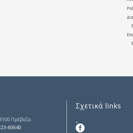
Ρα
Δι
Επ
Σχετικά links
.
48100 Πρέβεζα
823-60640