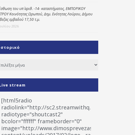
ίσθωση του υπ΄ αριθ. -14- καταστήματος, ΕΜΠΟΡΙΚΟΥ
ΤΡΟΥ Κοινότητας Ωρωπού, Δημ. Ενότητας Λούρου, Δήμου
βεζας εμβαδού 17,50 τ.μ.
Ιουλίου 2026
Ιστορικό
τορικό
Live stream
[html5radio
radiolink="http://sc2.streamwithq.com:8028/stream
radiotype="shoutcast2"
bcolor="ffffff" frameborder="0"
image="http://www.dimosprevezas.gr/wp-
content/uploads/2017/02/logo__radiofonias.jpg"