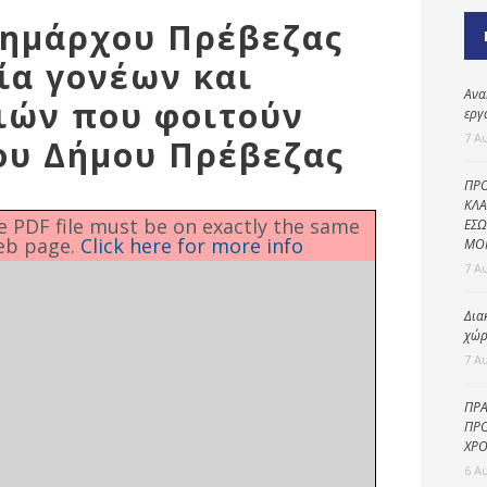
Καθαριότητα και
Δημάρχου Πρέβεζας
περιβάλλον
ία γονέων και
Δημοτική
αστυνομία
Ανα
ιών που φοιτούν
εργ
Γραφείο εσόδων
7 Α
ου Δήμου Πρέβεζας
Παιδικοί σταθμοί
ΠΡΟ
Πολιτική
ΚΛΑ
he PDF file must be on exactly the same
ΕΣΩ
προστασία
eb page.
Click here for more info
ΜΟ
7 Α
Δια
χώρ
7 Α
ΠΡΑ
ΠΡΟ
ΧΡΟ
6 Α