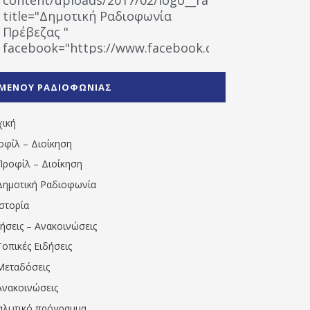
title="Δημοτική Ραδιοφωνία
Πρέβεζας "
facebook="https://www.facebook.com/%CE%9
%CE%A1%CE%B1%CE%B4%CE%B9%CE%BF%CF%86
%CE%A0%CF%81%CE%AD%CE%B2%CE%B5%CE%B6%
ΜΕΝΟΥ ΡΑΔΙΟΦΩΝΙΑΣ
1531194763766854/" artist="" ]
χική
οφίλ – Διοίκηση
Προφίλ – Διοίκηση
Δημοτική Ραδιοφωνία
Ιστορία
δήσεις – Ανακοινώσεις
Τοπικές Ειδήσεις
Μεταδόσεις
Ανακοινώσεις
αλυτικό πρόγραμμα