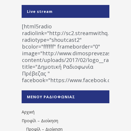
Live stream
[html5radio
radiolink="http://sc2.streamwithq.com:802
radiotype="shoutcast2"
bcolor="ffffff" frameborder="0"
image="http://www.dimosprevezas.gr/wp-
content/uploads/2017/02/logo__radiofonias
title="Δημοτική Ραδιοφωνία
Πρέβεζας "
facebook="https://www.facebook.co
%CE%A1%CE%B1%CE%B4%CE%B9%CE%BF%
%CE%A0%CF%81%CE%AD%CE%B2%CE%B5%
ΜΕΝΟΥ ΡΑΔΙΟΦΩΝΙΑΣ
1531194763766854/" artist="" ]
Αρχική
Προφίλ – Διοίκηση
Προφίλ – Διοίκηση