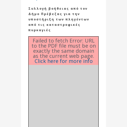
Συλλογή βοήθειας από τον
Δήμο Πρέβεζας για την
υποστήριξη των πληγέντων
από τις καταστροφικές
πυρκαγιές
Failed to fetch Error: URL
to the PDF file must be on
exactly the same domain
as the current web page.
Click here for more info