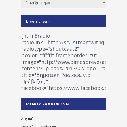
Live stream
[html5radio
radiolink="http://sc2.streamwithq.com:802
radiotype="shoutcast2"
bcolor="ffffff" frameborder="0"
image="http://www.dimosprevezas.gr/wp-
content/uploads/2017/02/logo__radiofonias
title="Δημοτική Ραδιοφωνία
Πρέβεζας "
facebook="https://www.facebook.co
%CE%A1%CE%B1%CE%B4%CE%B9%CE%BF%
%CE%A0%CF%81%CE%AD%CE%B2%CE%B5%
ΜΕΝΟΥ ΡΑΔΙΟΦΩΝΙΑΣ
1531194763766854/" artist="" ]
Αρχική