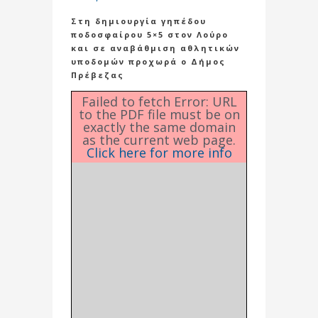
Στη δημιουργία γηπέδου
ποδοσφαίρου 5×5 στον Λούρο
και σε αναβάθμιση αθλητικών
υποδομών προχωρά ο Δήμος
Πρέβεζας
Failed to fetch Error: URL
to the PDF file must be on
exactly the same domain
as the current web page.
Click here for more info