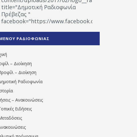
title="Δημοτική Ραδιοφωνία
Πρέβεζας "
facebook="https://www.facebook.com/%CE%9
%CE%A1%CE%B1%CE%B4%CE%B9%CE%BF%CF%86
%CE%A0%CF%81%CE%AD%CE%B2%CE%B5%CE%B6%
ΜΕΝΟΥ ΡΑΔΙΟΦΩΝΙΑΣ
1531194763766854/" artist="" ]
χική
οφίλ – Διοίκηση
Προφίλ – Διοίκηση
Δημοτική Ραδιοφωνία
Ιστορία
δήσεις – Ανακοινώσεις
Τοπικές Ειδήσεις
Μεταδόσεις
Ανακοινώσεις
αλυτικό πρόγραμμα