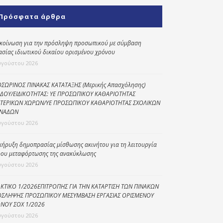
Κοινωνικό
Πρόσφατα άρθρα
παντοπωλείο
Kοινωνικό
κοίνωση για την πρόσληψη προσωπικού με σύμβαση
φαρμακείο
ασίας ιδιωτικού δικαίου ορισμένου χρόνου
υγούστου 2026
Πρόγραμμα
“Βοήθεια στο σπίτι”
ΣΩΡΙΝΟΣ ΠΙΝΑΚΑΣ ΚΑΤΑΤΑΞΗΣ (Μερικής Απασχόλησης)
ΔΟΥ/ΕΙΔΙΚΟΤΗΤΑΣ: ΥΕ ΠΡΟΣΩΠΙΚΟΥ ΚΑΘΑΡΙΟΤΗΤΑΣ
Κέντρο Ημερήσιας
ΤΕΡΙΚΩΝ ΧΩΡΩΝ/ΥΕ ΠΡΟΣΩΠΙΚΟΥ ΚΑΘΑΡΙΟΤΗΤΑΣ ΣΧΟΛΙΚΩΝ
Φροντίδας
ΝΑΔΩΝ
Ηλικιωμένων
υγούστου 2026
(Κ.Η.Φ.Η.) Πρέβεζας
κήρυξη δημοπρασίας μίσθωσης ακινήτου για τη λειτουργία
ου μεταφόρτωσης της ανακύκλωσης
υγούστου 2026
ΚΤΙΚΟ 1/2026ΕΠΙΤΡΟΠΗΣ ΓΙΑ ΤΗΝ ΚΑΤΑΡΤΙΣΗ ΤΩΝ ΠΙΝΑΚΩΝ
ΣΛΗΨΗΣ ΠΡΟΣΩΠΙΚΟΥ ΜΕΣΥΜΒΑΣΗ ΕΡΓΑΣΙΑΣ ΟΡΙΣΜΕΝΟΥ
ΝΟΥ ΣΟΧ 1/2026
υγούστου 2026