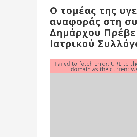
Επιτροπή
Ο τομέας της υγ
Δημοτικές
αναφοράς στη σ
Ενότητες
Δημάρχου Πρέβεζ
Ιατρικού Συλλόγ
Failed to fetch Error: URL to t
domain as the current w
Αθλητικές
Υποδομές
Αθλητικές
Εκδηλώσεις