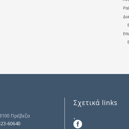
Ρα
Δι
Επ
Σχετικά links
.
48100 Πρέβεζα
823-60640