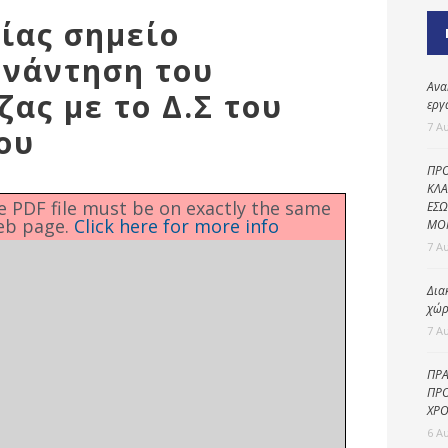
Καθαριότητα και
είας σημείο
περιβάλλον
υνάντηση του
Δημοτική
αστυνομία
Ανα
ας με το Δ.Σ του
εργ
Γραφείο εσόδων
7 Α
ου
Παιδικοί σταθμοί
ΠΡΟ
Πολιτική
ΚΛΑ
he PDF file must be on exactly the same
ΕΣΩ
προστασία
eb page.
Click here for more info
ΜΟ
7 Α
Δια
χώρ
7 Α
ΠΡΑ
ΠΡΟ
ΧΡΟ
6 Α