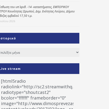
ίσθωση του υπ΄ αριθ. -14- καταστήματος, ΕΜΠΟΡΙΚΟΥ
ΤΡΟΥ Κοινότητας Ωρωπού, Δημ. Ενότητας Λούρου, Δήμου
βεζας εμβαδού 17,50 τ.μ.
Ιουλίου 2026
Ιστορικό
τορικό
Live stream
[html5radio
radiolink="http://sc2.streamwithq.com:8028/stream
radiotype="shoutcast2"
bcolor="ffffff" frameborder="0"
image="http://www.dimosprevezas.gr/wp-
content/uploads/2017/02/logo__radiofonias.jpg"