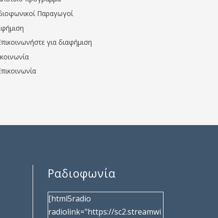
διοφωνικοί Παραγωγοί
αφήμιση
Επικοινωνήστε για διαφήμιση
ικοινωνία
Επικοινωνία
Ραδιοφωνία
[html5radio
radiolink="https://sc2.streamwi