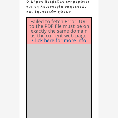
Ο Δήμος Πρέβεζας ενημερώνει
για τη λειτουργία υπηρεσιών
και δημοτικών χώρων
Failed to fetch Error: URL
to the PDF file must be on
exactly the same domain
as the current web page.
Click here for more info