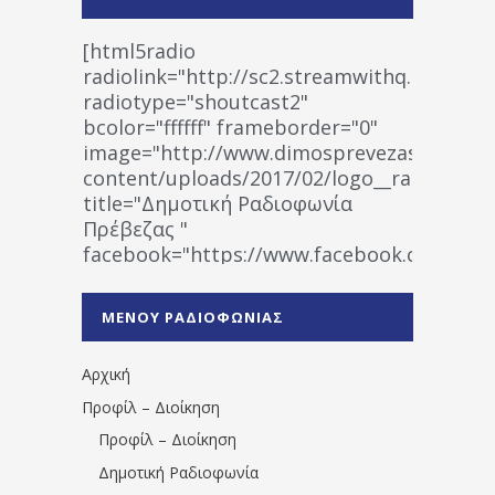
[html5radio
radiolink="http://sc2.streamwithq.com:802
radiotype="shoutcast2"
bcolor="ffffff" frameborder="0"
image="http://www.dimosprevezas.gr/wp-
content/uploads/2017/02/logo__radiofonias
title="Δημοτική Ραδιοφωνία
Πρέβεζας "
facebook="https://www.facebook.co
%CE%A1%CE%B1%CE%B4%CE%B9%CE%BF%
%CE%A0%CF%81%CE%AD%CE%B2%CE%B5%
ΜΕΝΟΥ ΡΑΔΙΟΦΩΝΙΑΣ
1531194763766854/" artist="" ]
Αρχική
Προφίλ – Διοίκηση
Προφίλ – Διοίκηση
Δημοτική Ραδιοφωνία