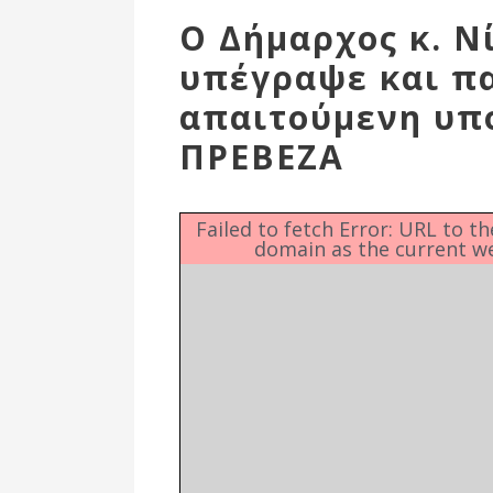
Επιτροπή
Ο Δήμαρχος κ. Ν
Δημοτικές
υπέγραψε και πα
Ενότητες
απαιτούμενη υπ
ΠΡΕΒΕΖΑ
Failed to fetch Error: URL to t
domain as the current w
Αθλητικές
Υποδομές
Αθλητικές
Εκδηλώσεις