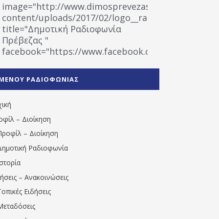
image="http://www.dimosprevezas.gr/wp-
content/uploads/2017/02/logo__radiofonias.jpg"
title="Δημοτική Ραδιοφωνία
Πρέβεζας "
facebook="https://www.facebook.com/%CE%9
%CE%A1%CE%B1%CE%B4%CE%B9%CE%BF%CF%86
%CE%A0%CF%81%CE%AD%CE%B2%CE%B5%CE%B6%
ΜΕΝΟΥ ΡΑΔΙΟΦΩΝΙΑΣ
1531194763766854/" artist="" ]
χική
οφίλ – Διοίκηση
Προφίλ – Διοίκηση
Δημοτική Ραδιοφωνία
Ιστορία
δήσεις – Ανακοινώσεις
Τοπικές Ειδήσεις
Μεταδόσεις