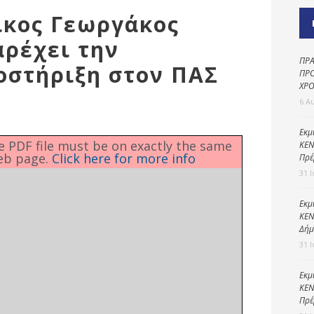
Καθαριότητα και
ίκος Γεωργάκος
περιβάλλον
ρέχει την
Δημοτική
αστυνομία
ΠΡΑ
οστήριξη στον ΠΑΣ
ΠΡΟ
Γραφείο εσόδων
ΧΡΟ
6 Α
Παιδικοί σταθμοί
Πολιτική
Εκμ
he PDF file must be on exactly the same
ΚΕΝ
προστασία
eb page.
Click here for more info
Πρέ
31 
Εκμ
ΚΕΝ
Δήμ
31 
Εκμ
ΚΕΝ
Πρέ