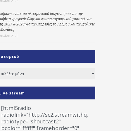
Ιουλίου 2026
κήρυξη ανοικτού ηλεκτρονικού διαγωνισμού για την
μήθεια γραφικής ύλης και φωτοαντιγραφικού χαρτιού για
έτη 2027 & 2028 για τις υπηρεσίες του Δήμου και τις Σχολικές
 Μονάδες
Ιουλίου 2026
Ιστορικό
τορικό
Live stream
[html5radio
radiolink="http://sc2.streamwithq.com:8028/stream
radiotype="shoutcast2"
bcolor="ffffff" frameborder="0"