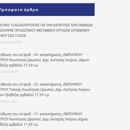
Κοινωνικό
Πρόσφατα άρθρα
παντοπωλείο
Kοινωνικό
ΚΤΙΚΟ 1/2026ΕΠΙΤΡΟΠΗΣ ΓΙΑ ΤΗΝ ΚΑΤΑΡΤΙΣΗ ΤΩΝ ΠΙΝΑΚΩΝ
φαρμακείο
ΣΛΗΨΗΣ ΠΡΟΣΩΠΙΚΟΥ ΜΕΣΥΜΒΑΣΗ ΕΡΓΑΣΙΑΣ ΟΡΙΣΜΕΝΟΥ
ΝΟΥ ΣΟΧ 1/2026
Πρόγραμμα
υγούστου 2026
“Βοήθεια στο σπίτι”
ίσθωση του υπ΄ αριθ. -14- καταστήματος, ΕΜΠΟΡΙΚΟΥ
Κέντρο Ημερήσιας
ΤΡΟΥ Κοινότητας Ωρωπού, Δημ. Ενότητας Λούρου, Δήμου
Φροντίδας
βεζας εμβαδού 17,50 τ.μ.
Ηλικιωμένων
Ιουλίου 2026
(Κ.Η.Φ.Η.) Πρέβεζας
ίσθωση του υπ΄ αριθ. -12- καταστήματος, ΕΜΠΟΡΙΚΟΥ
ΤΡΟΥ Τοπικής Κοινότητας Ωρωπού, Δημ. Ενότητας Λούρου
ου Πρέβεζας εμβαδού 17,50 τ.μ.
Ιουλίου 2026
ίσθωση του υπ΄ αριθ. -11- καταστήματος, ΕΜΠΟΡΙΚΟΥ
ΤΡΟΥ Κοινότητας Ωρωπού, Δημ. Ενότητας Λούρου Δήμου
βεζας εμβαδού 17,50 τ.μ.