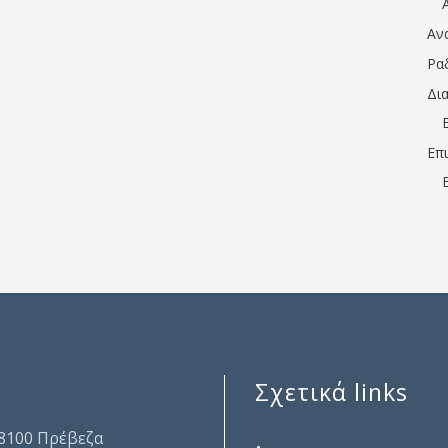
Αν
Ρα
Δι
Επ
Σχετικά links
.
48100 Πρέβεζα