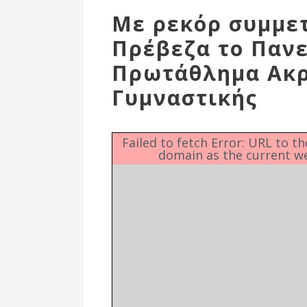
Επιτροπή
Με ρεκόρ συμμε
Δημοτικές
Πρέβεζα το Παν
Ενότητες
Πρωτάθλημα Ακρ
Γυμναστικής
Failed to fetch Error: URL to t
domain as the current w
Αθλητικές
Υποδομές
Αθλητικές
Εκδηλώσεις