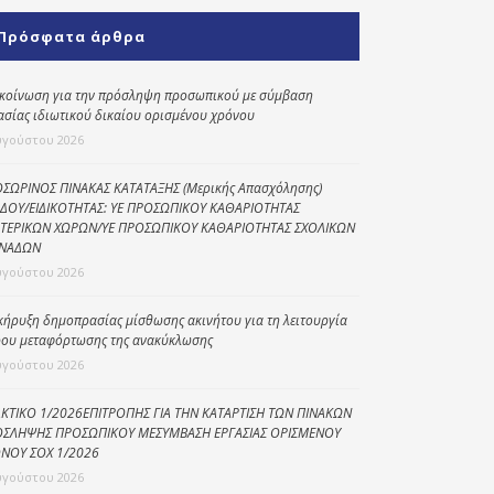
Κοινωνικό
Πρόσφατα άρθρα
παντοπωλείο
Kοινωνικό
κοίνωση για την πρόσληψη προσωπικού με σύμβαση
φαρμακείο
ασίας ιδιωτικού δικαίου ορισμένου χρόνου
υγούστου 2026
Πρόγραμμα
“Βοήθεια στο σπίτι”
ΣΩΡΙΝΟΣ ΠΙΝΑΚΑΣ ΚΑΤΑΤΑΞΗΣ (Μερικής Απασχόλησης)
ΔΟΥ/ΕΙΔΙΚΟΤΗΤΑΣ: ΥΕ ΠΡΟΣΩΠΙΚΟΥ ΚΑΘΑΡΙΟΤΗΤΑΣ
Κέντρο Ημερήσιας
ΤΕΡΙΚΩΝ ΧΩΡΩΝ/ΥΕ ΠΡΟΣΩΠΙΚΟΥ ΚΑΘΑΡΙΟΤΗΤΑΣ ΣΧΟΛΙΚΩΝ
Φροντίδας
ΝΑΔΩΝ
Ηλικιωμένων
υγούστου 2026
(Κ.Η.Φ.Η.) Πρέβεζας
κήρυξη δημοπρασίας μίσθωσης ακινήτου για τη λειτουργία
ου μεταφόρτωσης της ανακύκλωσης
υγούστου 2026
ΚΤΙΚΟ 1/2026ΕΠΙΤΡΟΠΗΣ ΓΙΑ ΤΗΝ ΚΑΤΑΡΤΙΣΗ ΤΩΝ ΠΙΝΑΚΩΝ
ΣΛΗΨΗΣ ΠΡΟΣΩΠΙΚΟΥ ΜΕΣΥΜΒΑΣΗ ΕΡΓΑΣΙΑΣ ΟΡΙΣΜΕΝΟΥ
ΝΟΥ ΣΟΧ 1/2026
υγούστου 2026