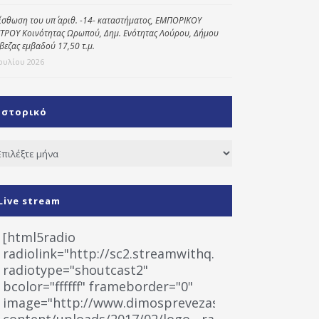
ίσθωση του υπ΄ αριθ. -14- καταστήματος, ΕΜΠΟΡΙΚΟΥ
ΤΡΟΥ Κοινότητας Ωρωπού, Δημ. Ενότητας Λούρου, Δήμου
βεζας εμβαδού 17,50 τ.μ.
Ιουλίου 2026
Ιστορικό
τορικό
Live stream
[html5radio
radiolink="http://sc2.streamwithq.com:8028/stream
radiotype="shoutcast2"
bcolor="ffffff" frameborder="0"
image="http://www.dimosprevezas.gr/wp-
content/uploads/2017/02/logo__radiofonias.jpg"