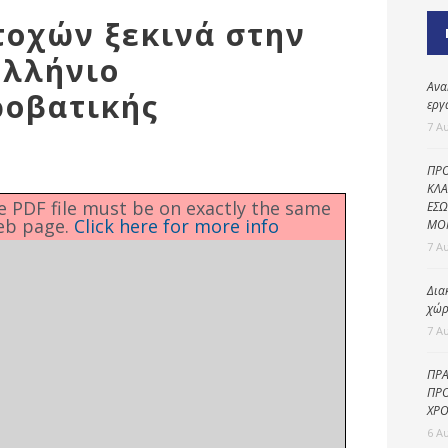
Καθαριότητα και
τοχών ξεκινά στην
περιβάλλον
ελλήνιο
Δημοτική
αστυνομία
Ανα
οβατικής
εργ
Γραφείο εσόδων
7 Α
Παιδικοί σταθμοί
ΠΡΟ
Πολιτική
ΚΛΑ
he PDF file must be on exactly the same
ΕΣΩ
προστασία
eb page.
Click here for more info
ΜΟ
7 Α
Δια
χώρ
7 Α
ΠΡΑ
ΠΡΟ
ΧΡΟ
6 Α