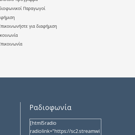
διοφωνικοί Παραγωγοί
αφήμιση
Επικοινωνήστε για διαφήμιση
ικοινωνία
Επικοινωνία
Ραδιοφωνία
[html5radio
radiolink="https://sc2.streamwi