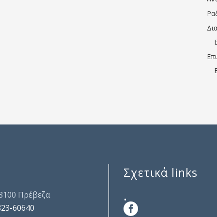
Ρα
Δι
Επ
Σχετικά links
.
48100 Πρέβεζα
823-60640