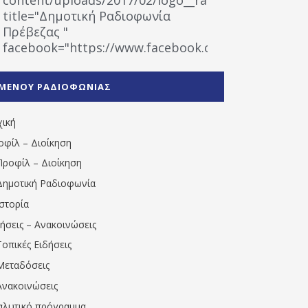
title="Δημοτική Ραδιοφωνία
Πρέβεζας "
facebook="https://www.facebook.com/%CE%9
%CE%A1%CE%B1%CE%B4%CE%B9%CE%BF%CF%86
%CE%A0%CF%81%CE%AD%CE%B2%CE%B5%CE%B6%
ΜΕΝΟΥ ΡΑΔΙΟΦΩΝΙΑΣ
1531194763766854/" artist="" ]
χική
οφίλ – Διοίκηση
Προφίλ – Διοίκηση
Δημοτική Ραδιοφωνία
Ιστορία
δήσεις – Ανακοινώσεις
Τοπικές Ειδήσεις
Μεταδόσεις
Ανακοινώσεις
αλυτικό πρόγραμμα