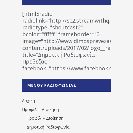
[html5radio
radiolink="http://sc2.streamwithq.com:802
radiotype="shoutcast2"
bcolor="ffffff" frameborder="0"
image="http://www.dimosprevezas.gr/wp-
content/uploads/2017/02/logo__radiofonias
title="Δημοτική Ραδιοφωνία
Πρέβεζας "
facebook="https://www.facebook.co
%CE%A1%CE%B1%CE%B4%CE%B9%CE%BF%
%CE%A0%CF%81%CE%AD%CE%B2%CE%B5%
ΜΕΝΟΥ ΡΑΔΙΟΦΩΝΙΑΣ
1531194763766854/" artist="" ]
Αρχική
Προφίλ – Διοίκηση
Προφίλ – Διοίκηση
Δημοτική Ραδιοφωνία