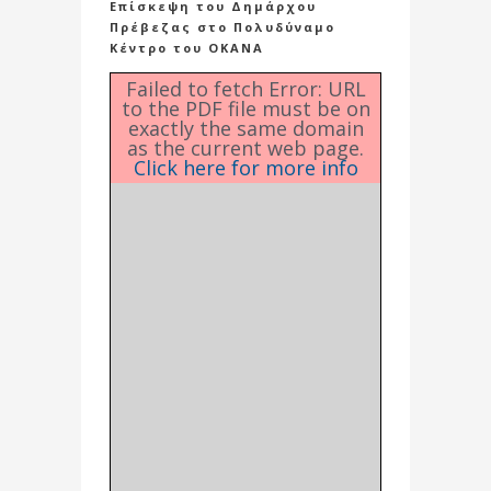
Επίσκεψη του Δημάρχου
Πρέβεζας στο Πολυδύναμο
Κέντρο του ΟΚΑΝΑ
Failed to fetch Error: URL
to the PDF file must be on
exactly the same domain
as the current web page.
Click here for more info