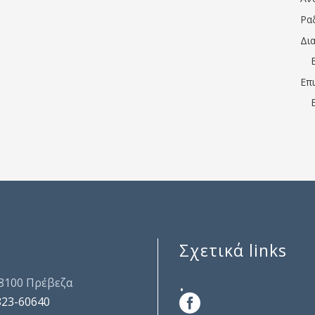
Ρα
Δι
Επ
Σχετικά links
.
48100 Πρέβεζα
823-60640