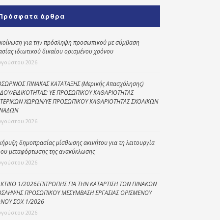
Κοινωνικό
Πρόσφατα άρθρα
παντοπωλείο
Kοινωνικό
κοίνωση για την πρόσληψη προσωπικού με σύμβαση
φαρμακείο
ασίας ιδιωτικού δικαίου ορισμένου χρόνου
υγούστου 2026
Πρόγραμμα
“Βοήθεια στο σπίτι”
ΣΩΡΙΝΟΣ ΠΙΝΑΚΑΣ ΚΑΤΑΤΑΞΗΣ (Μερικής Απασχόλησης)
ΔΟΥ/ΕΙΔΙΚΟΤΗΤΑΣ: ΥΕ ΠΡΟΣΩΠΙΚΟΥ ΚΑΘΑΡΙΟΤΗΤΑΣ
Κέντρο Ημερήσιας
ΤΕΡΙΚΩΝ ΧΩΡΩΝ/ΥΕ ΠΡΟΣΩΠΙΚΟΥ ΚΑΘΑΡΙΟΤΗΤΑΣ ΣΧΟΛΙΚΩΝ
Φροντίδας
ΝΑΔΩΝ
Ηλικιωμένων
υγούστου 2026
(Κ.Η.Φ.Η.) Πρέβεζας
κήρυξη δημοπρασίας μίσθωσης ακινήτου για τη λειτουργία
ου μεταφόρτωσης της ανακύκλωσης
υγούστου 2026
ΚΤΙΚΟ 1/2026ΕΠΙΤΡΟΠΗΣ ΓΙΑ ΤΗΝ ΚΑΤΑΡΤΙΣΗ ΤΩΝ ΠΙΝΑΚΩΝ
ΣΛΗΨΗΣ ΠΡΟΣΩΠΙΚΟΥ ΜΕΣΥΜΒΑΣΗ ΕΡΓΑΣΙΑΣ ΟΡΙΣΜΕΝΟΥ
ΝΟΥ ΣΟΧ 1/2026
υγούστου 2026