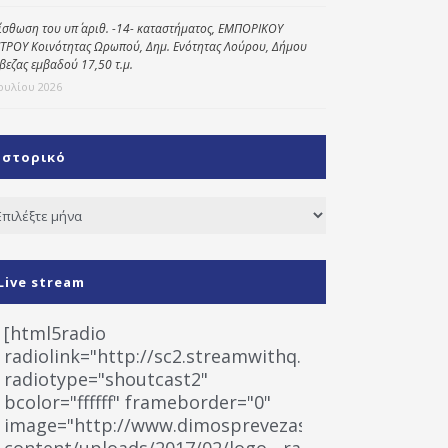
ίσθωση του υπ΄ αριθ. -14- καταστήματος, ΕΜΠΟΡΙΚΟΥ
ΤΡΟΥ Κοινότητας Ωρωπού, Δημ. Ενότητας Λούρου, Δήμου
βεζας εμβαδού 17,50 τ.μ.
Ιουλίου 2026
Ιστορικό
τορικό
Live stream
[html5radio
radiolink="http://sc2.streamwithq.com:8028/stream
radiotype="shoutcast2"
bcolor="ffffff" frameborder="0"
image="http://www.dimosprevezas.gr/wp-
content/uploads/2017/02/logo__radiofonias.jpg"