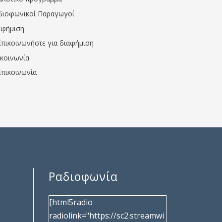
διοφωνικοί Παραγωγοί
αφήμιση
Επικοινωνήστε για διαφήμιση
ικοινωνία
Επικοινωνία
Ραδιοφωνία
[html5radio
radiolink="https://sc2.streamwi