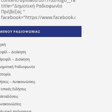
title="Δημοτική Ραδιοφωνία
Πρέβεζας "
facebook="https://www.facebook.com/%CE%9
%CE%A1%CE%B1%CE%B4%CE%B9%CE%BF%CF%86
%CE%A0%CF%81%CE%AD%CE%B2%CE%B5%CE%B6%
ΜΕΝΟΥ ΡΑΔΙΟΦΩΝΙΑΣ
1531194763766854/" artist="" ]
χική
οφίλ – Διοίκηση
Προφίλ – Διοίκηση
Δημοτική Ραδιοφωνία
Ιστορία
δήσεις – Ανακοινώσεις
Τοπικές Ειδήσεις
Μεταδόσεις
Ανακοινώσεις
αλυτικό πρόγραμμα