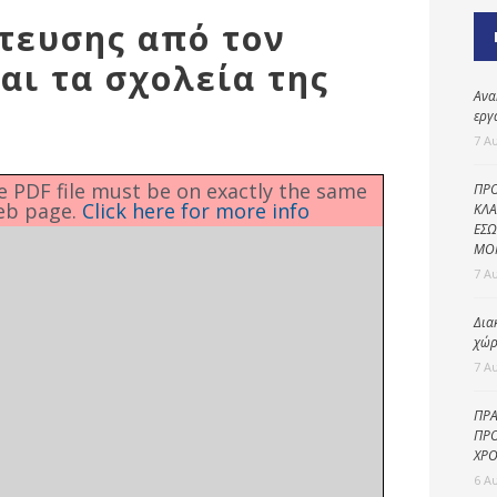
Καθαριότητα και
τευσης από τον
περιβάλλον
αι τα σχολεία της
Δημοτική
αστυνομία
Ανα
εργ
Γραφείο εσόδων
7 Α
Παιδικοί σταθμοί
he PDF file must be on exactly the same
ΠΡΟ
eb page.
Click here for more info
Πολιτική
ΚΛΑ
ΕΣΩ
προστασία
ΜΟ
7 Α
Δια
χώρ
7 Α
ΠΡΑ
ΠΡΟ
ΧΡΟ
6 Α