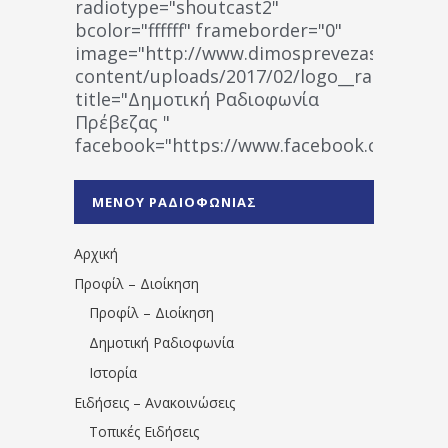
radiotype="shoutcast2"
bcolor="ffffff" frameborder="0"
image="http://www.dimosprevezas.gr/wp-
content/uploads/2017/02/logo__radiofonias
title="Δημοτική Ραδιοφωνία
Πρέβεζας "
facebook="https://www.facebook.co
%CE%A1%CE%B1%CE%B4%CE%B9%CE%BF%
%CE%A0%CF%81%CE%AD%CE%B2%CE%B5%
ΜΕΝΟΥ ΡΑΔΙΟΦΩΝΙΑΣ
1531194763766854/" artist="" ]
Αρχική
Προφίλ – Διοίκηση
Προφίλ – Διοίκηση
Δημοτική Ραδιοφωνία
Ιστορία
Ειδήσεις – Ανακοινώσεις
Τοπικές Ειδήσεις