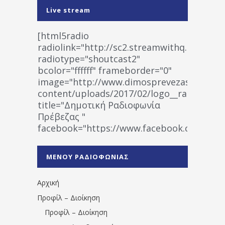
Live stream
[html5radio
radiolink="http://sc2.streamwithq.com:802
radiotype="shoutcast2"
bcolor="ffffff" frameborder="0"
image="http://www.dimosprevezas.gr/wp-
content/uploads/2017/02/logo__radiofonias
title="Δημοτική Ραδιοφωνία
Πρέβεζας "
facebook="https://www.facebook.co
%CE%A1%CE%B1%CE%B4%CE%B9%CE%BF%
%CE%A0%CF%81%CE%AD%CE%B2%CE%B5%
ΜΕΝΟΥ ΡΑΔΙΟΦΩΝΙΑΣ
1531194763766854/" artist="" ]
Αρχική
Προφίλ – Διοίκηση
Προφίλ – Διοίκηση