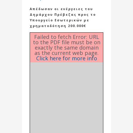
Απέδωσαν οι ενέργειες του
Δημάρχου Πρέβεζας προς το
Υπουργείο Εσωτερικών με
χρηματοδότηση 200.000€
Failed to fetch Error: URL
to the PDF file must be on
exactly the same domain
as the current web page.
Click here for more info