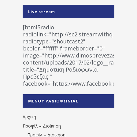
Live stream
[html5radio
radiolink="http://sc2.streamwithq.com:802
radiotype="shoutcast2"
bcolor="ffffff" frameborder="0"
image="http://www.dimosprevezas.gr/wp-
content/uploads/2017/02/logo__radiofonias
title="Δημοτική Ραδιοφωνία
Πρέβεζας "
facebook="https://www.facebook.co
%CE%A1%CE%B1%CE%B4%CE%B9%CE%BF%
%CE%A0%CF%81%CE%AD%CE%B2%CE%B5%
ΜΕΝΟΥ ΡΑΔΙΟΦΩΝΙΑΣ
1531194763766854/" artist="" ]
Αρχική
Προφίλ – Διοίκηση
Προφίλ – Διοίκηση