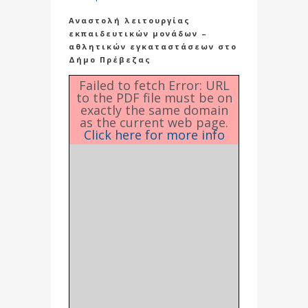
Αναστολή λειτουργίας
εκπαιδευτικών μονάδων –
αθλητικών εγκαταστάσεων στο
Δήμο Πρέβεζας
Failed to fetch Error: URL
to the PDF file must be on
exactly the same domain
as the current web page.
Click here for more info