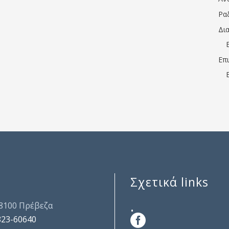
Ρα
Δι
Επ
Σχετικά links
.
48100 Πρέβεζα
823-60640