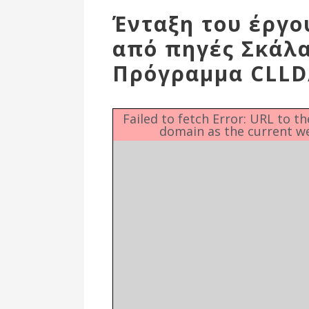
Επιτροπή
Ένταξη του έργο
Δημοτικές
από πηγές Σκάλα
Ενότητες
Πρόγραμμα CLLD
Failed to fetch Error: URL to t
domain as the current w
Αθλητικές
Υποδομές
Αθλητικές
Εκδηλώσεις