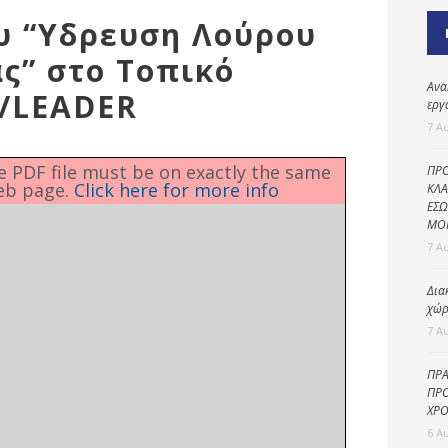
Καθαριότητα και
υ “Υδρευση Λούρου
περιβάλλον
ς” στο Τοπικό
Δημοτική
αστυνομία
Ανα
/LEADER
εργ
Γραφείο εσόδων
7 Α
Παιδικοί σταθμοί
he PDF file must be on exactly the same
ΠΡΟ
eb page.
Click here for more info
Πολιτική
ΚΛΑ
ΕΣΩ
προστασία
ΜΟ
7 Α
Δια
χώρ
7 Α
ΠΡΑ
ΠΡΟ
ΧΡΟ
6 Α