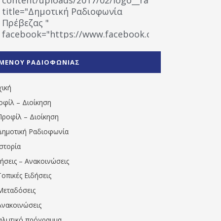
title="Δημοτική Ραδιοφωνία
Πρέβεζας "
facebook="https://www.facebook.com/%CE%9
%CE%A1%CE%B1%CE%B4%CE%B9%CE%BF%CF%86
%CE%A0%CF%81%CE%AD%CE%B2%CE%B5%CE%B6%
ΜΕΝΟΥ ΡΑΔΙΟΦΩΝΙΑΣ
1531194763766854/" artist="" ]
χική
οφίλ – Διοίκηση
Προφίλ – Διοίκηση
Δημοτική Ραδιοφωνία
Ιστορία
δήσεις – Ανακοινώσεις
Τοπικές Ειδήσεις
Μεταδόσεις
Ανακοινώσεις
αλυτικό πρόγραμμα