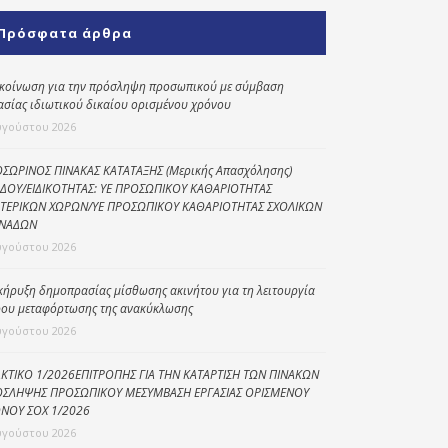
Κοινωνικό
Πρόσφατα άρθρα
παντοπωλείο
Kοινωνικό
κοίνωση για την πρόσληψη προσωπικού με σύμβαση
φαρμακείο
ασίας ιδιωτικού δικαίου ορισμένου χρόνου
υγούστου 2026
Πρόγραμμα
“Βοήθεια στο σπίτι”
ΣΩΡΙΝΟΣ ΠΙΝΑΚΑΣ ΚΑΤΑΤΑΞΗΣ (Μερικής Απασχόλησης)
ΔΟΥ/ΕΙΔΙΚΟΤΗΤΑΣ: ΥΕ ΠΡΟΣΩΠΙΚΟΥ ΚΑΘΑΡΙΟΤΗΤΑΣ
Κέντρο Ημερήσιας
ΤΕΡΙΚΩΝ ΧΩΡΩΝ/ΥΕ ΠΡΟΣΩΠΙΚΟΥ ΚΑΘΑΡΙΟΤΗΤΑΣ ΣΧΟΛΙΚΩΝ
Φροντίδας
ΝΑΔΩΝ
Ηλικιωμένων
υγούστου 2026
(Κ.Η.Φ.Η.) Πρέβεζας
κήρυξη δημοπρασίας μίσθωσης ακινήτου για τη λειτουργία
ου μεταφόρτωσης της ανακύκλωσης
υγούστου 2026
ΚΤΙΚΟ 1/2026ΕΠΙΤΡΟΠΗΣ ΓΙΑ ΤΗΝ ΚΑΤΑΡΤΙΣΗ ΤΩΝ ΠΙΝΑΚΩΝ
ΣΛΗΨΗΣ ΠΡΟΣΩΠΙΚΟΥ ΜΕΣΥΜΒΑΣΗ ΕΡΓΑΣΙΑΣ ΟΡΙΣΜΕΝΟΥ
ΝΟΥ ΣΟΧ 1/2026
υγούστου 2026