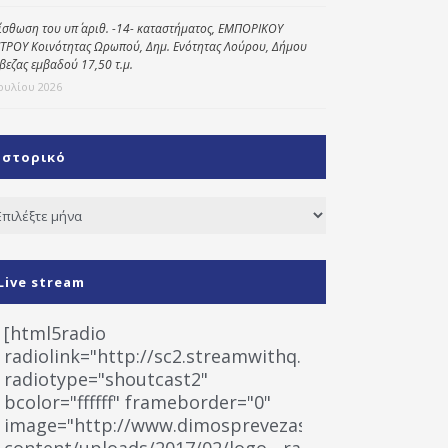
ίσθωση του υπ΄ αριθ. -14- καταστήματος, ΕΜΠΟΡΙΚΟΥ
ΤΡΟΥ Κοινότητας Ωρωπού, Δημ. Ενότητας Λούρου, Δήμου
βεζας εμβαδού 17,50 τ.μ.
Ιουλίου 2026
Ιστορικό
τορικό
Live stream
[html5radio
radiolink="http://sc2.streamwithq.com:8028/stream
radiotype="shoutcast2"
bcolor="ffffff" frameborder="0"
image="http://www.dimosprevezas.gr/wp-
content/uploads/2017/02/logo__radiofonias.jpg"