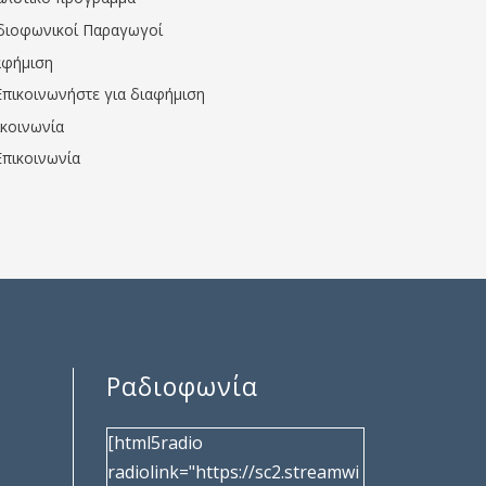
διοφωνικοί Παραγωγοί
αφήμιση
Επικοινωνήστε για διαφήμιση
ικοινωνία
Επικοινωνία
Ραδιοφωνία
[html5radio
radiolink="https://sc2.streamwi