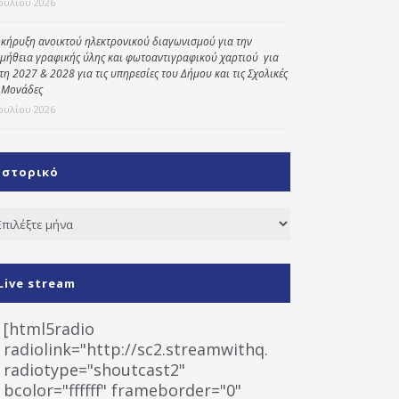
Ιουλίου 2026
κήρυξη ανοικτού ηλεκτρονικού διαγωνισμού για την
μήθεια γραφικής ύλης και φωτοαντιγραφικού χαρτιού για
έτη 2027 & 2028 για τις υπηρεσίες του Δήμου και τις Σχολικές
 Μονάδες
Ιουλίου 2026
Ιστορικό
τορικό
Live stream
[html5radio
radiolink="http://sc2.streamwithq.com:8028/stream
radiotype="shoutcast2"
bcolor="ffffff" frameborder="0"