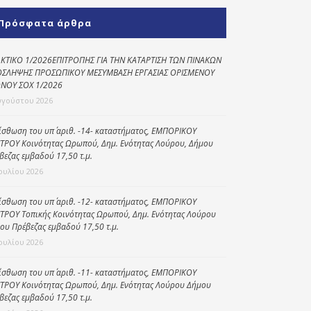
Κοινωνικό
Πρόσφατα άρθρα
παντοπωλείο
Kοινωνικό
ΚΤΙΚΟ 1/2026ΕΠΙΤΡΟΠΗΣ ΓΙΑ ΤΗΝ ΚΑΤΑΡΤΙΣΗ ΤΩΝ ΠΙΝΑΚΩΝ
φαρμακείο
ΣΛΗΨΗΣ ΠΡΟΣΩΠΙΚΟΥ ΜΕΣΥΜΒΑΣΗ ΕΡΓΑΣΙΑΣ ΟΡΙΣΜΕΝΟΥ
ΝΟΥ ΣΟΧ 1/2026
Πρόγραμμα
υγούστου 2026
“Βοήθεια στο σπίτι”
ίσθωση του υπ΄ αριθ. -14- καταστήματος, ΕΜΠΟΡΙΚΟΥ
Κέντρο Ημερήσιας
ΤΡΟΥ Κοινότητας Ωρωπού, Δημ. Ενότητας Λούρου, Δήμου
Φροντίδας
βεζας εμβαδού 17,50 τ.μ.
Ηλικιωμένων
Ιουλίου 2026
(Κ.Η.Φ.Η.) Πρέβεζας
ίσθωση του υπ΄ αριθ. -12- καταστήματος, ΕΜΠΟΡΙΚΟΥ
ΤΡΟΥ Τοπικής Κοινότητας Ωρωπού, Δημ. Ενότητας Λούρου
ου Πρέβεζας εμβαδού 17,50 τ.μ.
Ιουλίου 2026
ίσθωση του υπ΄ αριθ. -11- καταστήματος, ΕΜΠΟΡΙΚΟΥ
ΤΡΟΥ Κοινότητας Ωρωπού, Δημ. Ενότητας Λούρου Δήμου
βεζας εμβαδού 17,50 τ.μ.