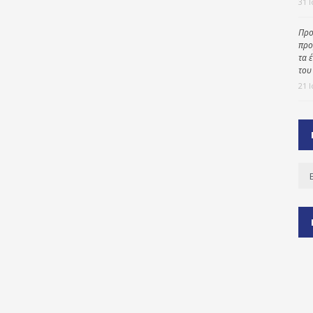
31 
Προ
προ
ύ
τα 
ζας
του
21 
ίου
Ισ