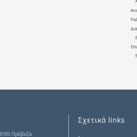
Αν
Ρα
Δι
Επ
Σχετικά links
.
48100 Πρέβεζα