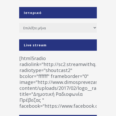
Ιστορικό
Ιστορικό
Live stream
[html5radio
radiolink="http://sc2.streamwithq.com:802
radiotype="shoutcast2"
bcolor="ffffff" frameborder="0"
image="http://www.dimosprevezas.gr/wp-
content/uploads/2017/02/logo__radiofonias
title="Δημοτική Ραδιοφωνία
Πρέβεζας "
facebook="https://www.facebook.co
%CE%A1%CE%B1%CE%B4%CE%B9%CE%BF%