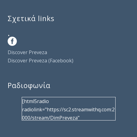
Σχετικά links
.
Discover Preveza
Discover Preveza (Facebook)
Ραδιοφωνία
[html5radio
radiolink="https://sc2.streamwithq.com:2
000/stream/DimPreveza"
radiotype="shoutcast2" bcolor="40566d"
frameborder="0" image="/wp-