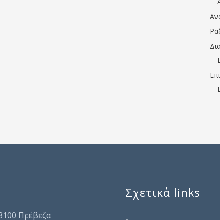
Αν
Ρα
Δι
Επ
Σχετικά links
.
48100 Πρέβεζα