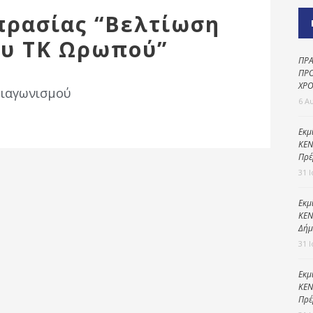
Καθαριότητα και
πρασίας “Βελτίωση
περιβάλλον
ου ΤΚ Ωρωπού”
Δημοτική
αστυνομία
ΠΡΑ
ΠΡΟ
Γραφείο εσόδων
ΧΡΟ
διαγωνισμού
6 Α
Παιδικοί σταθμοί
Πολιτική
Εκμ
ΚΕΝ
προστασία
Πρέ
31 
Εκμ
ΚΕΝ
Δήμ
31 
Εκμ
ΚΕΝ
Πρέ