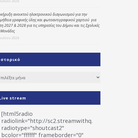
Ιουλίου 2026
κήρυξη ανοικτού ηλεκτρονικού διαγωνισμού για την
μήθεια γραφικής ύλης και φωτοαντιγραφικού χαρτιού για
έτη 2027 & 2028 για τις υπηρεσίες του Δήμου και τις Σχολικές
 Μονάδες
Ιουλίου 2026
Ιστορικό
τορικό
Live stream
[html5radio
radiolink="http://sc2.streamwithq.com:8028/stream
radiotype="shoutcast2"
bcolor="ffffff" frameborder="0"