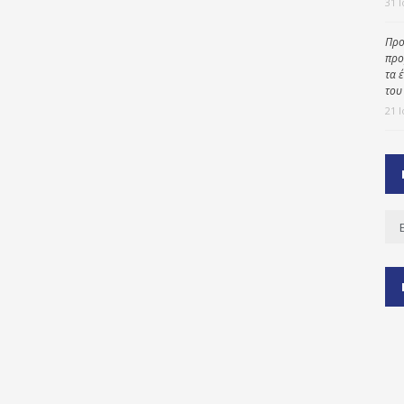
31 
Προ
προ
ύ
τα 
ζας
του
21 
ίου
Ισ