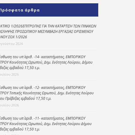
Κοινωνικό
Πρόσφατα άρθρα
παντοπωλείο
Kοινωνικό
ΚΤΙΚΟ 1/2026ΕΠΙΤΡΟΠΗΣ ΓΙΑ ΤΗΝ ΚΑΤΑΡΤΙΣΗ ΤΩΝ ΠΙΝΑΚΩΝ
φαρμακείο
ΣΛΗΨΗΣ ΠΡΟΣΩΠΙΚΟΥ ΜΕΣΥΜΒΑΣΗ ΕΡΓΑΣΙΑΣ ΟΡΙΣΜΕΝΟΥ
ΝΟΥ ΣΟΧ 1/2026
Πρόγραμμα
υγούστου 2026
“Βοήθεια στο σπίτι”
ίσθωση του υπ΄ αριθ. -14- καταστήματος, ΕΜΠΟΡΙΚΟΥ
Κέντρο Ημερήσιας
ΤΡΟΥ Κοινότητας Ωρωπού, Δημ. Ενότητας Λούρου, Δήμου
Φροντίδας
βεζας εμβαδού 17,50 τ.μ.
Ηλικιωμένων
Ιουλίου 2026
(Κ.Η.Φ.Η.) Πρέβεζας
ίσθωση του υπ΄ αριθ. -12- καταστήματος, ΕΜΠΟΡΙΚΟΥ
ΤΡΟΥ Τοπικής Κοινότητας Ωρωπού, Δημ. Ενότητας Λούρου
ου Πρέβεζας εμβαδού 17,50 τ.μ.
Ιουλίου 2026
ίσθωση του υπ΄ αριθ. -11- καταστήματος, ΕΜΠΟΡΙΚΟΥ
ΤΡΟΥ Κοινότητας Ωρωπού, Δημ. Ενότητας Λούρου Δήμου
βεζας εμβαδού 17,50 τ.μ.