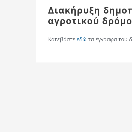
Επιτροπή
Διακήρυξη δημο
Δημοτικές
αγροτικού δρόμ
Ενότητες
Κατεβάστε
εδώ
τα έγγραφα του 
Αθλητικές
Υποδομές
Αθλητικές
Εκδηλώσεις