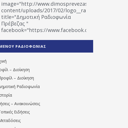
image="http://www.dimosprevezas.gr/wp-
content/uploads/2017/02/logo__radiofonias.jpg"
title="Δημοτική Ραδιοφωνία
Πρέβεζας "
facebook="https://www.facebook.com/%CE%9
%CE%A1%CE%B1%CE%B4%CE%B9%CE%BF%CF%86
%CE%A0%CF%81%CE%AD%CE%B2%CE%B5%CE%B6%
ΜΕΝΟΥ ΡΑΔΙΟΦΩΝΙΑΣ
1531194763766854/" artist="" ]
χική
οφίλ – Διοίκηση
Προφίλ – Διοίκηση
Δημοτική Ραδιοφωνία
Ιστορία
δήσεις – Ανακοινώσεις
Τοπικές Ειδήσεις
Μεταδόσεις