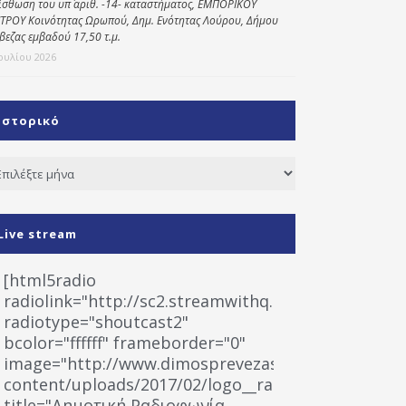
ίσθωση του υπ΄ αριθ. -14- καταστήματος, ΕΜΠΟΡΙΚΟΥ
ΤΡΟΥ Κοινότητας Ωρωπού, Δημ. Ενότητας Λούρου, Δήμου
βεζας εμβαδού 17,50 τ.μ.
Ιουλίου 2026
Ιστορικό
τορικό
Live stream
[html5radio
radiolink="http://sc2.streamwithq.com:8028/stream
radiotype="shoutcast2"
bcolor="ffffff" frameborder="0"
image="http://www.dimosprevezas.gr/wp-
content/uploads/2017/02/logo__radiofonias.jpg"
title="Δημοτική Ραδιοφωνία