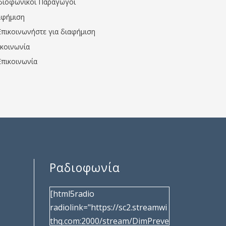
διοφωνικοί Παραγωγοί
αφήμιση
Επικοινωνήστε για διαφήμιση
ικοινωνία
Επικοινωνία
Ραδιοφωνία
[html5radio
radiolink="https://sc2.streamwi
thq.com:2000/stream/DimPreve