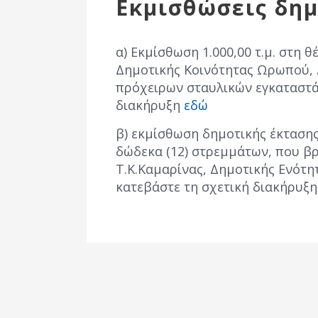
Εκμισθώσεις δη
Επιτροπή
Δημοτικές
Ενότητες
α) Εκμίσθωση 1.000,00 τ.μ. στη 
Δημοτικής Κοινότητας Ωρωπού, 
πρόχειρων σταυλικών εγκαταστά
διακήρυξη
εδώ
β) εκμίσθωση δημοτικής έκτασης
δώδεκα (12) στρεμμάτων, που β
Τ.Κ.Καμαρίνας, Δημοτικής Ενότη
κατεβάστε τη σχετική διακήρυξ
Αθλητικές
Υποδομές
Αθλητικές
Εκδηλώσεις