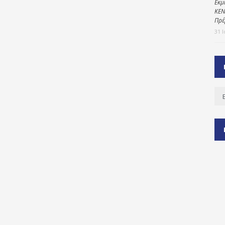
Εκμ
ΚΕΝ
Πρέ
31 
ύ
ζας
ίου
Ισ