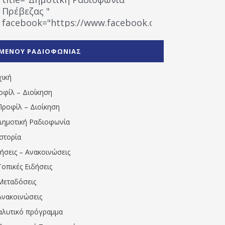
Πρέβεζας "
facebook="https://www.facebook.com/%CE%9
%CE%A1%CE%B1%CE%B4%CE%B9%CE%BF%CF%86
%CE%A0%CF%81%CE%AD%CE%B2%CE%B5%CE%B6%
ΜΕΝΟΥ ΡΑΔΙΟΦΩΝΙΑΣ
1531194763766854/" artist="" ]
χική
οφίλ – Διοίκηση
Προφίλ – Διοίκηση
Δημοτική Ραδιοφωνία
Ιστορία
δήσεις – Ανακοινώσεις
Τοπικές Ειδήσεις
Μεταδόσεις
Ανακοινώσεις
αλυτικό πρόγραμμα