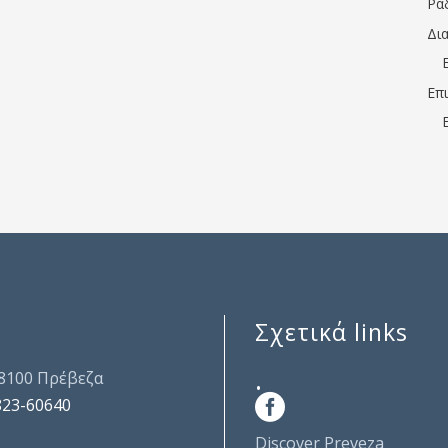
Ρα
Δι
Επ
Σχετικά links
.
48100 Πρέβεζα
823-60640
Discover Preveza