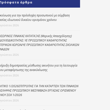
Πρόσφατα άρθρα
Κοινωνικό
παντοπωλείο
κοίνωση για την πρόσληψη προσωπικού με σύμβαση
ασίας ιδιωτικού δικαίου ορισμένου χρόνου
Kοινωνικό
φαρμακείο
υγούστου 2026
Πρόγραμμα
ΣΩΡΙΝΟΣ ΠΙΝΑΚΑΣ ΚΑΤΑΤΑΞΗΣ (Μερικής Απασχόλησης)
“Βοήθεια στο σπίτι”
ΔΟΥ/ΕΙΔΙΚΟΤΗΤΑΣ: ΥΕ ΠΡΟΣΩΠΙΚΟΥ ΚΑΘΑΡΙΟΤΗΤΑΣ
ΤΕΡΙΚΩΝ ΧΩΡΩΝ/ΥΕ ΠΡΟΣΩΠΙΚΟΥ ΚΑΘΑΡΙΟΤΗΤΑΣ ΣΧΟΛΙΚΩΝ
Κέντρο Ημερήσιας
ΝΑΔΩΝ
Φροντίδας
υγούστου 2026
Ηλικιωμένων
(Κ.Η.Φ.Η.) Πρέβεζας
κήρυξη δημοπρασίας μίσθωσης ακινήτου για τη λειτουργία
ου μεταφόρτωσης της ανακύκλωσης
υγούστου 2026
ΚΤΙΚΟ 1/2026ΕΠΙΤΡΟΠΗΣ ΓΙΑ ΤΗΝ ΚΑΤΑΡΤΙΣΗ ΤΩΝ ΠΙΝΑΚΩΝ
ΣΛΗΨΗΣ ΠΡΟΣΩΠΙΚΟΥ ΜΕΣΥΜΒΑΣΗ ΕΡΓΑΣΙΑΣ ΟΡΙΣΜΕΝΟΥ
ΝΟΥ ΣΟΧ 1/2026
υγούστου 2026