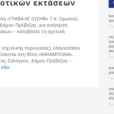
μοτικών εκτάσεων
Καθαριότητα και
περιβάλλον
Δημοτική
Ανα
θέση «ΓΡΑΒΑ-ΑΓ.ΙΩΣΗΦ» Τ.Κ. Ωρωπού,
αστυνομία
εργ
Δήμου Πρέβεζας, για ανέγερση
7 Α
Γραφείο εσόδων
σεων – κατεβάστε τη σχετική
ΠΡΟ
Παιδικοί σταθμοί
ΚΛΑ
ΕΣΩ
 (σχολικής περιουσίας), ελαιοστάσιο
Πολιτική
ΜΟ
προστασία
ρίσκεται στη θέση «ΚΑΛΑΜΠΟΚΙΑ»,
7 Α
τας Ζαλόγγου, Δήμου Πρέβεζας –
η
εδώ
Δια
χώρ
7 Α
ΠΡΑ
ΠΡΟ
ΧΡΟ
6 Α