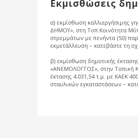
Εκμισθώσεις δη
Επιτροπή
Δημοτικές
Ενότητες
α) εκμίσθωση καλλιεργήσιμης γη
ΔΗΜΟΥ», στη Τοπ.Κοινότητα Μύτ
στρεμμάτων με πενήντα (50) παρ
εκμετάλλευση – κατεβάστε τη σ
β) εκμίσθωση δημοτικής έκτασης
«ΑΝΕΜΟΛΟΓΓΟΣ», στην Τοπική Κ
έκτασης 4.031,54 τ.μ. με ΚΑΕΚ 4
σταυλικών εγκαταστάσεων – κατ
Αθλητικές
Υποδομές
Αθλητικές
Εκδηλώσεις