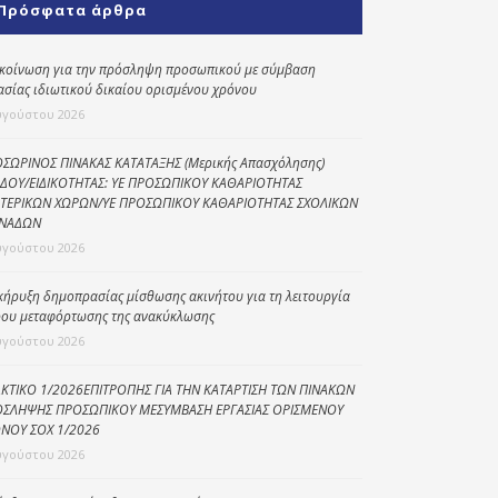
Πρόσφατα άρθρα
Κοινωνικό
παντοπωλείο
κοίνωση για την πρόσληψη προσωπικού με σύμβαση
ασίας ιδιωτικού δικαίου ορισμένου χρόνου
Kοινωνικό
φαρμακείο
υγούστου 2026
Πρόγραμμα
ΣΩΡΙΝΟΣ ΠΙΝΑΚΑΣ ΚΑΤΑΤΑΞΗΣ (Μερικής Απασχόλησης)
“Βοήθεια στο σπίτι”
ΔΟΥ/ΕΙΔΙΚΟΤΗΤΑΣ: ΥΕ ΠΡΟΣΩΠΙΚΟΥ ΚΑΘΑΡΙΟΤΗΤΑΣ
ΤΕΡΙΚΩΝ ΧΩΡΩΝ/ΥΕ ΠΡΟΣΩΠΙΚΟΥ ΚΑΘΑΡΙΟΤΗΤΑΣ ΣΧΟΛΙΚΩΝ
Κέντρο Ημερήσιας
ΝΑΔΩΝ
Φροντίδας
υγούστου 2026
Ηλικιωμένων
(Κ.Η.Φ.Η.) Πρέβεζας
κήρυξη δημοπρασίας μίσθωσης ακινήτου για τη λειτουργία
ου μεταφόρτωσης της ανακύκλωσης
υγούστου 2026
ΚΤΙΚΟ 1/2026ΕΠΙΤΡΟΠΗΣ ΓΙΑ ΤΗΝ ΚΑΤΑΡΤΙΣΗ ΤΩΝ ΠΙΝΑΚΩΝ
ΣΛΗΨΗΣ ΠΡΟΣΩΠΙΚΟΥ ΜΕΣΥΜΒΑΣΗ ΕΡΓΑΣΙΑΣ ΟΡΙΣΜΕΝΟΥ
ΝΟΥ ΣΟΧ 1/2026
υγούστου 2026