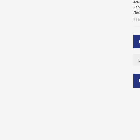
Εκμ
ΚΕΝ
Πρέ
31 
ύ
ζας
ίου
Ισ