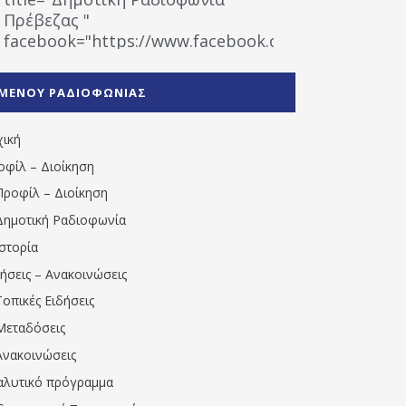
Πρέβεζας "
facebook="https://www.facebook.com/%CE%9
%CE%A1%CE%B1%CE%B4%CE%B9%CE%BF%CF%86
%CE%A0%CF%81%CE%AD%CE%B2%CE%B5%CE%B6%
ΜΕΝΟΥ ΡΑΔΙΟΦΩΝΙΑΣ
1531194763766854/" artist="" ]
χική
οφίλ – Διοίκηση
Προφίλ – Διοίκηση
Δημοτική Ραδιοφωνία
Ιστορία
δήσεις – Ανακοινώσεις
Τοπικές Ειδήσεις
Μεταδόσεις
Ανακοινώσεις
αλυτικό πρόγραμμα