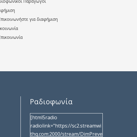
διοφωνικοί Παραγωγοί
αφήμιση
Επικοινωνήστε για διαφήμιση
ικοινωνία
Επικοινωνία
Ραδιοφωνία
[html5radio
radiolink="https://sc2.streamwi
thq.com:2000/stream/DimPreve