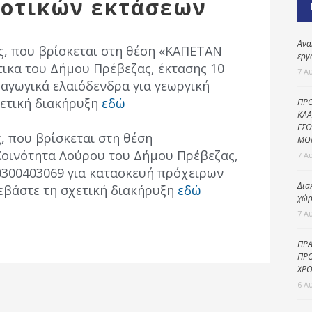
μοτικών εκτάσεων
Καθαριότητα και
περιβάλλον
Δημοτική
Ανα
ς, που βρίσκεται στη θέση «ΚΑΠΕΤΑΝ
αστυνομία
εργ
ικα του Δήμου Πρέβεζας, έκτασης 10
7 Α
Γραφείο εσόδων
αγωγικά ελαιόδενδρα για γεωργική
χετική διακήρυξη
εδώ
ΠΡΟ
Παιδικοί σταθμοί
ΚΛΑ
ΕΣΩ
Πολιτική
, που βρίσκεται στη θέση
ΜΟ
προστασία
οινότητα Λούρου του Δήμου Πρέβεζας,
7 Α
00300403069 για κατασκευή πρόχειρων
Δια
εβάστε τη σχετική διακήρυξη
εδώ
χώρ
7 Α
ΠΡΑ
ΠΡΟ
ΧΡΟ
6 Α