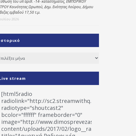
ίσθωση του υπ΄ αριθ. -14- καταστήματος, ΕΜΠΟΡΙΚΟΥ
ΤΡΟΥ Κοινότητας Ωρωπού, Δημ. Ενότητας Λούρου, Δήμου
βεζας εμβαδού 17,50 τ.μ.
Ιουλίου 2026
Ιστορικό
τορικό
Live stream
[html5radio
radiolink="http://sc2.streamwithq.com:8028/stream
radiotype="shoutcast2"
bcolor="ffffff" frameborder="0"
image="http://www.dimosprevezas.gr/wp-
content/uploads/2017/02/logo__radiofonias.jpg"
title="Δημοτική Ραδιοφωνία