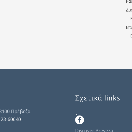
Ρα
Δι
Επ
Σχετικά links
.
48100 Πρέβεζα
823-60640
Discover Preveza