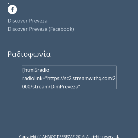
.
Discover Preveza
Discover Preveza (Facebook)
Ραδιοφωνία
[html5radio
radiolink="https://sc2.streamwithq.com:2
000/stream/DimPreveza"
radiotype="shoutcast2" bcolor="40566d"
frameborder="0" image="/wp-
content/uploads/2017/02/logo__radiofo
nias.jpg" title="Δημοτική Ραδιοφωνία
Πρέβεζας"
facebook="https://www.facebook.com/%
Copyright (c) ΔΗΜΟΣ ΠΡΕΒΕΖΑΣ 2016. All rights reserved.