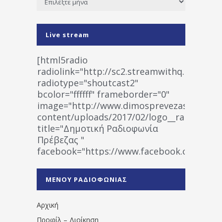
Live stream
[html5radio
radiolink="http://sc2.streamwithq.com:802
radiotype="shoutcast2"
bcolor="ffffff" frameborder="0"
image="http://www.dimosprevezas.gr/wp-
content/uploads/2017/02/logo__radiofonias
title="Δημοτική Ραδιοφωνία
Πρέβεζας "
facebook="https://www.facebook.co
%CE%A1%CE%B1%CE%B4%CE%B9%CE%BF%
%CE%A0%CF%81%CE%AD%CE%B2%CE%B5%
ΜΕΝΟΥ ΡΑΔΙΟΦΩΝΙΑΣ
1531194763766854/" artist="" ]
Αρχική
Προφίλ – Διοίκηση