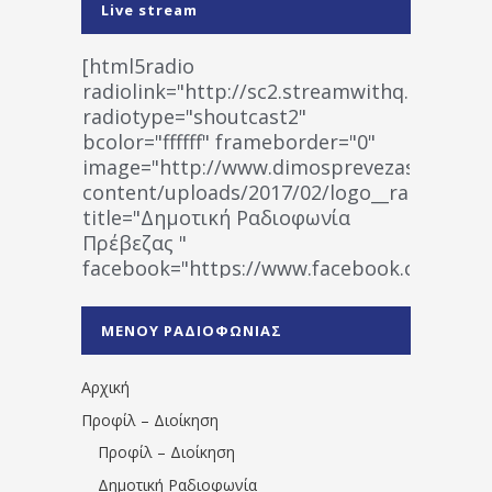
Live stream
[html5radio
radiolink="http://sc2.streamwithq.com:802
radiotype="shoutcast2"
bcolor="ffffff" frameborder="0"
image="http://www.dimosprevezas.gr/wp-
content/uploads/2017/02/logo__radiofonias
title="Δημοτική Ραδιοφωνία
Πρέβεζας "
facebook="https://www.facebook.co
%CE%A1%CE%B1%CE%B4%CE%B9%CE%BF%
%CE%A0%CF%81%CE%AD%CE%B2%CE%B5%
ΜΕΝΟΥ ΡΑΔΙΟΦΩΝΙΑΣ
1531194763766854/" artist="" ]
Αρχική
Προφίλ – Διοίκηση
Προφίλ – Διοίκηση
Δημοτική Ραδιοφωνία