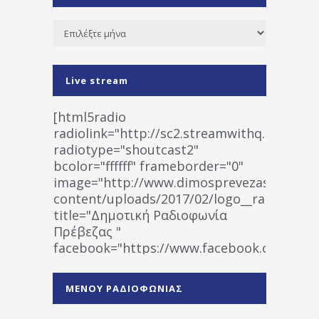
Ιστορικό
Live stream
[html5radio
radiolink="http://sc2.streamwithq.com:802
radiotype="shoutcast2"
bcolor="ffffff" frameborder="0"
image="http://www.dimosprevezas.gr/wp-
content/uploads/2017/02/logo__radiofonias
title="Δημοτική Ραδιοφωνία
Πρέβεζας "
facebook="https://www.facebook.co
%CE%A1%CE%B1%CE%B4%CE%B9%CE%BF%
%CE%A0%CF%81%CE%AD%CE%B2%CE%B5%
ΜΕΝΟΥ ΡΑΔΙΟΦΩΝΙΑΣ
1531194763766854/" artist="" ]