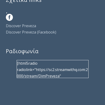
.
Discover Preveza
Discover Preveza (Facebook)
Ραδιοφωνία
[html5radio
radiolink="https://sc2.streamwithq.com:2
000/stream/DimPreveza"
radiotype="shoutcast2" bcolor="40566d"
frameborder="0" image="/wp-
content/uploads/2017/02/logo__radiofo
nias.jpg" title="Δημοτική Ραδιοφωνία