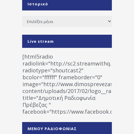
Ιστορικό
Ιστορικό
Live stream
[html5radio
radiolink="http://sc2.streamwithq.com:802
radiotype="shoutcast2"
bcolor="ffffff" frameborder="0"
image="http://www.dimosprevezas.gr/wp-
content/uploads/2017/02/logo__radiofonias
title="Δημοτική Ραδιοφωνία
Πρέβεζας "
facebook="https://www.facebook.co
%CE%A1%CE%B1%CE%B4%CE%B9%CE%BF%
%CE%A0%CF%81%CE%AD%CE%B2%CE%B5%
ΜΕΝΟΥ ΡΑΔΙΟΦΩΝΙΑΣ
1531194763766854/" artist="" ]