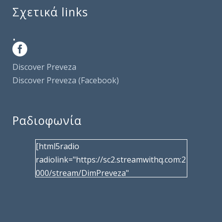
Σχετικά links
.
Discover Preveza
Discover Preveza (Facebook)
Ραδιοφωνία
[html5radio
radiolink="https://sc2.streamwithq.com:2
000/stream/DimPreveza"
radiotype="shoutcast2" bcolor="40566d"
frameborder="0" image="/wp-
content/uploads/2017/02/logo__radiofo