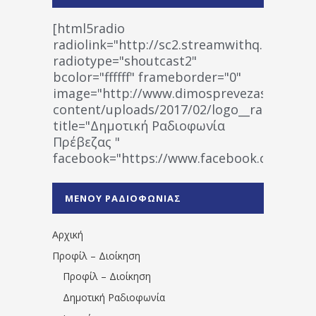
[html5radio
radiolink="http://sc2.streamwithq.com:802
radiotype="shoutcast2"
bcolor="ffffff" frameborder="0"
image="http://www.dimosprevezas.gr/wp-
content/uploads/2017/02/logo__radiofonias
title="Δημοτική Ραδιοφωνία
Πρέβεζας "
facebook="https://www.facebook.co
%CE%A1%CE%B1%CE%B4%CE%B9%CE%BF%
%CE%A0%CF%81%CE%AD%CE%B2%CE%B5%
ΜΕΝΟΥ ΡΑΔΙΟΦΩΝΙΑΣ
1531194763766854/" artist="" ]
Αρχική
Προφίλ – Διοίκηση
Προφίλ – Διοίκηση
Δημοτική Ραδιοφωνία