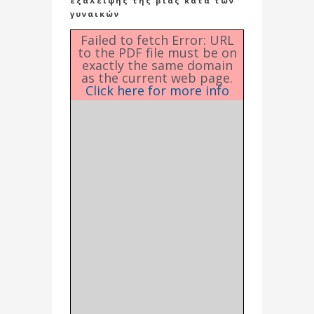
εξάλειψης της βίας κατά των
γυναικών
Failed to fetch Error: URL
to the PDF file must be on
exactly the same domain
as the current web page.
Click here for more info