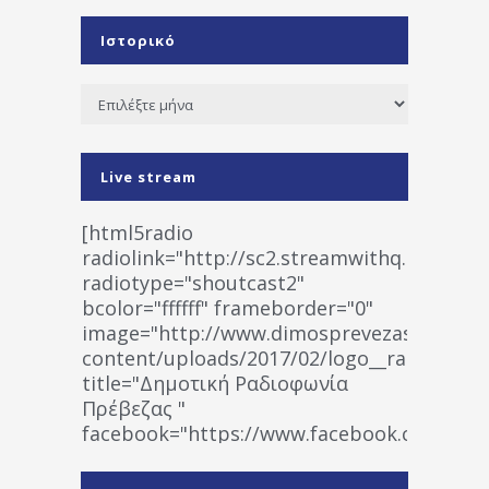
Ιστορικό
Ιστορικό
Live stream
[html5radio
radiolink="http://sc2.streamwithq.com:802
radiotype="shoutcast2"
bcolor="ffffff" frameborder="0"
image="http://www.dimosprevezas.gr/wp-
content/uploads/2017/02/logo__radiofonias
title="Δημοτική Ραδιοφωνία
Πρέβεζας "
facebook="https://www.facebook.co
%CE%A1%CE%B1%CE%B4%CE%B9%CE%BF%
%CE%A0%CF%81%CE%AD%CE%B2%CE%B5%