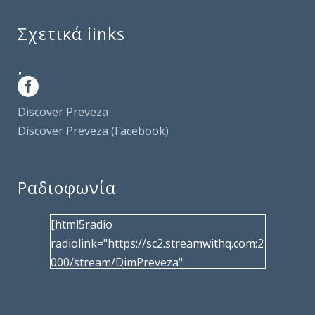
Σχετικά links
.
Discover Preveza
Discover Preveza (Facebook)
Ραδιοφωνία
[html5radio
radiolink="https://sc2.streamwithq.com:2
000/stream/DimPreveza"
radiotype="shoutcast2" bcolor="40566d"
frameborder="0" image="/wp-