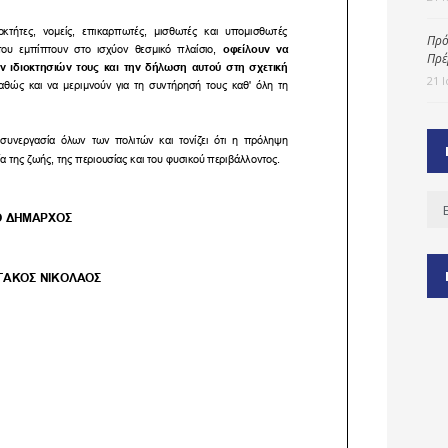
Πρό
Πρέ
ύ
21 
ζας
ίου
Ισ