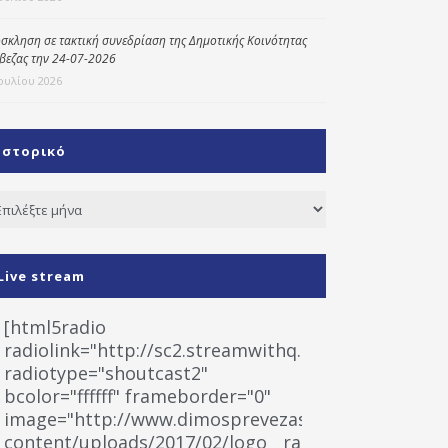
σκληση σε τακτική συνεδρίαση της Δημοτικής Κοινότητας
βεζας την 24-07-2026
Ιουλίου 2026
Ιστορικό
τορικό
Live stream
[html5radio
radiolink="http://sc2.streamwithq.com:8028/stream
radiotype="shoutcast2"
bcolor="ffffff" frameborder="0"
image="http://www.dimosprevezas.gr/wp-
content/uploads/2017/02/logo__radiofonias.jpg"