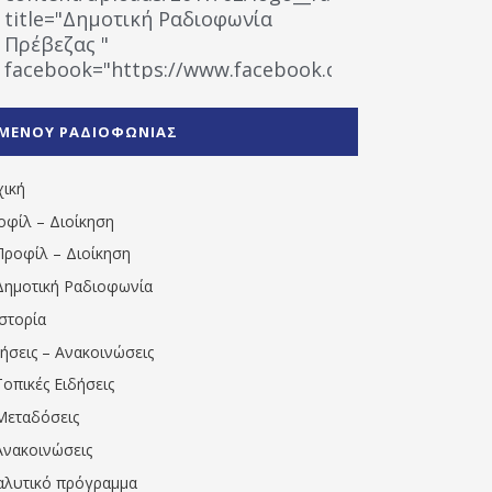
title="Δημοτική Ραδιοφωνία
Πρέβεζας "
facebook="https://www.facebook.com/%CE%9
%CE%A1%CE%B1%CE%B4%CE%B9%CE%BF%CF%86
%CE%A0%CF%81%CE%AD%CE%B2%CE%B5%CE%B6%
ΜΕΝΟΥ ΡΑΔΙΟΦΩΝΙΑΣ
1531194763766854/" artist="" ]
χική
οφίλ – Διοίκηση
Προφίλ – Διοίκηση
Δημοτική Ραδιοφωνία
Ιστορία
δήσεις – Ανακοινώσεις
Τοπικές Ειδήσεις
Μεταδόσεις
Ανακοινώσεις
αλυτικό πρόγραμμα