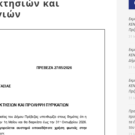
κτησιών και
Καθαριότητα και
περιβάλλον
γιών
Δημοτική
Εκμ
αστυνομία
ΚΕΝ
Πρέ
Γραφείο εσόδων
31 
Παιδικοί σταθμοί
Εκμ
ΚΕΝ
Πολιτική
Δήμ
προστασία
31 
Εκμ
ΚΕΝ
Πρέ
31 
Προ
προ
τα 
του
21 