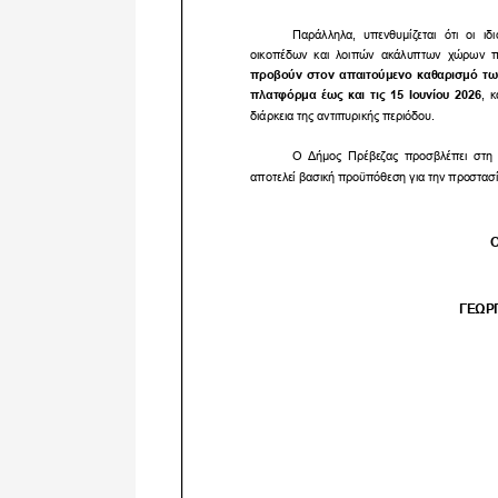
Δημοτική
Βιβλιοθήκη
Δίκτυο
Εθελοντισμο
Δήμου Πρέβε
Κέντρο δια β
Μάθησης