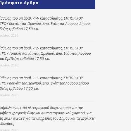
Πρόσφατα άρθρα
Κοινωνικό
παντοπωλείο
ίσθωση του υπ΄ αριθ. -14- καταστήματος, ΕΜΠΟΡΙΚΟΥ
ΤΡΟΥ Κοινότητας Ωρωπού, Δημ. Ενότητας Λούρου, Δήμου
Kοινωνικό
βεζας εμβαδού 17,50 τ.μ.
φαρμακείο
Ιουλίου 2026
Πρόγραμμα
“Βοήθεια στο σπίτι”
ίσθωση του υπ΄ αριθ. -12- καταστήματος, ΕΜΠΟΡΙΚΟΥ
ΤΡΟΥ Τοπικής Κοινότητας Ωρωπού, Δημ. Ενότητας Λούρου
Κέντρο Ημερήσιας
ου Πρέβεζας εμβαδού 17,50 τ.μ.
Φροντίδας
Ιουλίου 2026
Ηλικιωμένων
(Κ.Η.Φ.Η.) Πρέβεζας
ίσθωση του υπ΄ αριθ. -11- καταστήματος, ΕΜΠΟΡΙΚΟΥ
ΤΡΟΥ Κοινότητας Ωρωπού, Δημ. Ενότητας Λούρου Δήμου
βεζας εμβαδού 17,50 τ.μ.
Ιουλίου 2026
κήρυξη ανοικτού ηλεκτρονικού διαγωνισμού για την
μήθεια γραφικής ύλης και φωτοαντιγραφικού χαρτιού για
έτη 2027 & 2028 για τις υπηρεσίες του Δήμου και τις Σχολικές
 Μονάδες
Ιουλίου 2026