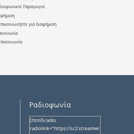
διοφωνικοί Παραγωγοί
αφήμιση
Επικοινωνήστε για διαφήμιση
ικοινωνία
Επικοινωνία
Ραδιοφωνία
[html5radio
radiolink="https://sc2.streamwi