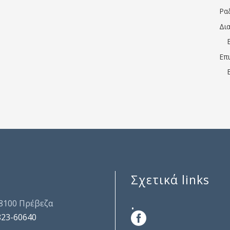
Ρα
Δι
Επ
Σχετικά links
.
48100 Πρέβεζα
823-60640