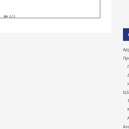
Αρ
Πρ
Ει
Αν