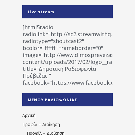
Live stream
[html5radio
radiolink="http://sc2.streamwithq.com:802
radiotype="shoutcast2"
bcolor="ffffff" frameborder="0"
image="http://www.dimosprevezas.gr/wp-
content/uploads/2017/02/logo__radiofonias
title="Δημοτική Ραδιοφωνία
Πρέβεζας "
facebook="https://www.facebook.co
%CE%A1%CE%B1%CE%B4%CE%B9%CE%BF%
%CE%A0%CF%81%CE%AD%CE%B2%CE%B5%
ΜΕΝΟΥ ΡΑΔΙΟΦΩΝΙΑΣ
1531194763766854/" artist="" ]
Αρχική
Προφίλ – Διοίκηση
Προφίλ – Διοίκηση