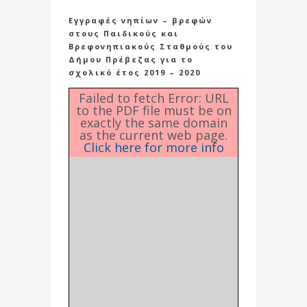
Εγγραφές νηπίων – βρεφών
στους Παιδικούς και
Βρεφονηπιακούς Σταθμούς του
Δήμου Πρέβεζας για το
σχολικό έτος 2019 – 2020
Failed to fetch Error: URL
to the PDF file must be on
exactly the same domain
as the current web page.
Click here for more info