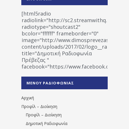
[html5radio
radiolink="http://sc2.streamwithq.com:802
radiotype="shoutcast2"
bcolor="ffffff" frameborder="0"
image="http://www.dimosprevezas.gr/wp-
content/uploads/2017/02/logo__radiofonias
title="Δημοτική Ραδιοφωνία
Πρέβεζας "
facebook="https://www.facebook.co
%CE%A1%CE%B1%CE%B4%CE%B9%CE%BF%
%CE%A0%CF%81%CE%AD%CE%B2%CE%B5%
ΜΕΝΟΥ ΡΑΔΙΟΦΩΝΙΑΣ
1531194763766854/" artist="" ]
Αρχική
Προφίλ – Διοίκηση
Προφίλ – Διοίκηση
Δημοτική Ραδιοφωνία