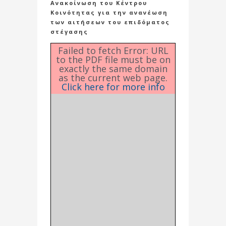
Ανακοίνωση του Κέντρου
Κοινότητας για την ανανέωση
των αιτήσεων του επιδόματος
στέγασης
Failed to fetch Error: URL
to the PDF file must be on
exactly the same domain
as the current web page.
Click here for more info