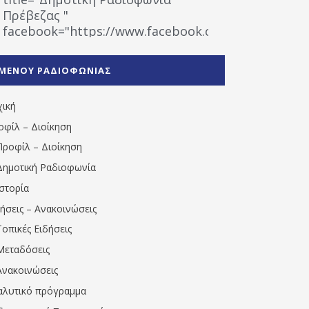
Πρέβεζας "
facebook="https://www.facebook.com/%CE%9
%CE%A1%CE%B1%CE%B4%CE%B9%CE%BF%CF%86
%CE%A0%CF%81%CE%AD%CE%B2%CE%B5%CE%B6%
ΜΕΝΟΥ ΡΑΔΙΟΦΩΝΙΑΣ
1531194763766854/" artist="" ]
χική
οφίλ – Διοίκηση
Προφίλ – Διοίκηση
Δημοτική Ραδιοφωνία
Ιστορία
δήσεις – Ανακοινώσεις
Τοπικές Ειδήσεις
Μεταδόσεις
Ανακοινώσεις
αλυτικό πρόγραμμα