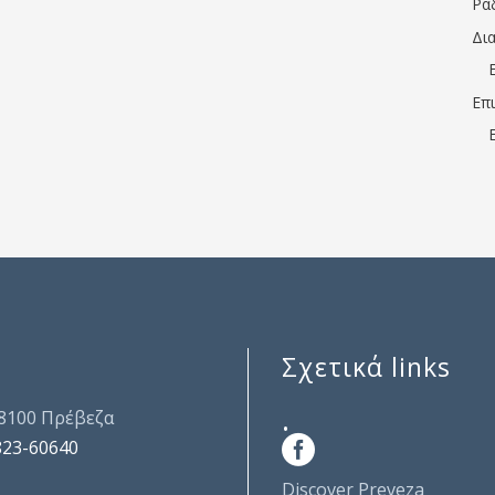
Ρα
Δι
Επ
Σχετικά links
.
48100 Πρέβεζα
823-60640
Discover Preveza