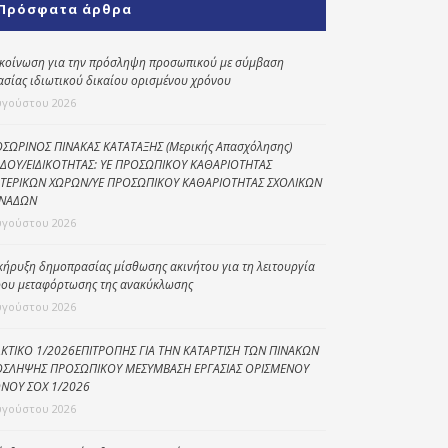
Πρόσφατα άρθρα
Κοινωνικό
παντοπωλείο
κοίνωση για την πρόσληψη προσωπικού με σύμβαση
ασίας ιδιωτικού δικαίου ορισμένου χρόνου
Kοινωνικό
φαρμακείο
υγούστου 2026
Πρόγραμμα
ΣΩΡΙΝΟΣ ΠΙΝΑΚΑΣ ΚΑΤΑΤΑΞΗΣ (Μερικής Απασχόλησης)
“Βοήθεια στο σπίτι”
ΔΟΥ/ΕΙΔΙΚΟΤΗΤΑΣ: ΥΕ ΠΡΟΣΩΠΙΚΟΥ ΚΑΘΑΡΙΟΤΗΤΑΣ
ΤΕΡΙΚΩΝ ΧΩΡΩΝ/ΥΕ ΠΡΟΣΩΠΙΚΟΥ ΚΑΘΑΡΙΟΤΗΤΑΣ ΣΧΟΛΙΚΩΝ
Κέντρο Ημερήσιας
ΝΑΔΩΝ
Φροντίδας
υγούστου 2026
Ηλικιωμένων
(Κ.Η.Φ.Η.) Πρέβεζας
κήρυξη δημοπρασίας μίσθωσης ακινήτου για τη λειτουργία
ου μεταφόρτωσης της ανακύκλωσης
υγούστου 2026
ΚΤΙΚΟ 1/2026ΕΠΙΤΡΟΠΗΣ ΓΙΑ ΤΗΝ ΚΑΤΑΡΤΙΣΗ ΤΩΝ ΠΙΝΑΚΩΝ
ΣΛΗΨΗΣ ΠΡΟΣΩΠΙΚΟΥ ΜΕΣΥΜΒΑΣΗ ΕΡΓΑΣΙΑΣ ΟΡΙΣΜΕΝΟΥ
ΝΟΥ ΣΟΧ 1/2026
υγούστου 2026