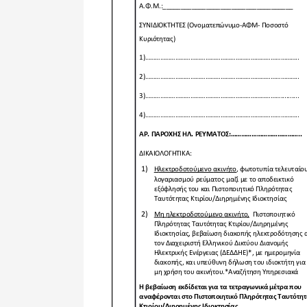
Δημοτική
Βιβλιοθήκη
Δίκτυο
Εθελοντισμο
Δήμου Πρέβε
Κέντρο δια β
Μάθησης