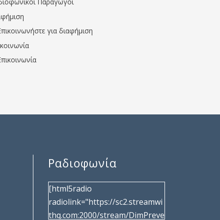
διοφωνικοί Παραγωγοί
αφήμιση
Επικοινωνήστε για διαφήμιση
ικοινωνία
Επικοινωνία
Ραδιοφωνία
[html5radio
radiolink="https://sc2.streamwi
thq.com:2000/stream/DimPreve