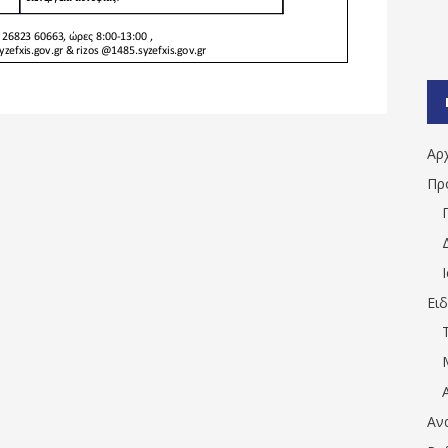
Αρ
Πρ
Ει
Αν