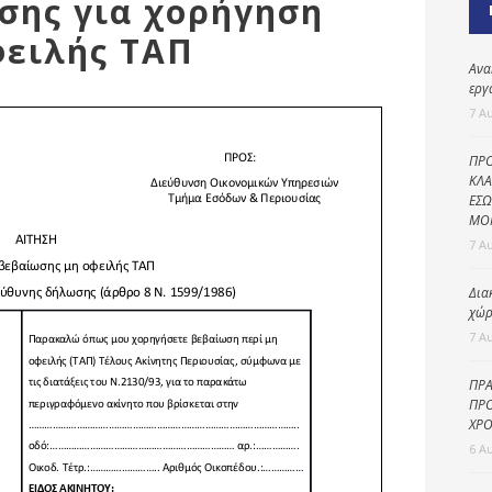
σης για χορήγηση
Καθαριότητα και
περιβάλλον
φειλής ΤΑΠ
Δημοτική
Ανα
αστυνομία
εργ
7 Α
Γραφείο εσόδων
ΠΡΟ
Παιδικοί σταθμοί
ΚΛΑ
ΕΣΩ
Πολιτική
ΜΟ
προστασία
7 Α
Δια
χώρ
7 Α
ΠΡΑ
ΠΡΟ
ΧΡΟ
6 Α