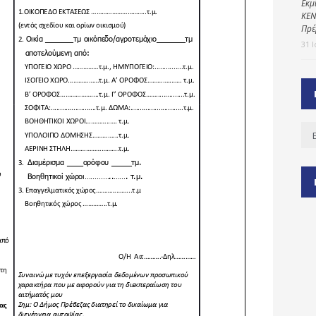
Εκμ
ΚΕΝ
Πρέ
31 
ύ
ζας
ίου
Ισ