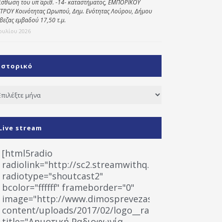
ίσθωση του υπ΄ αριθ. -14- καταστήματος, ΕΜΠΟΡΙΚΟΥ
ΤΡΟΥ Κοινότητας Ωρωπού, Δημ. Ενότητας Λούρου, Δήμου
βεζας εμβαδού 17,50 τ.μ.
Ιουλίου 2026
Ιστορικό
τορικό
Live stream
[html5radio
radiolink="http://sc2.streamwithq.com:8028/stream
radiotype="shoutcast2"
bcolor="ffffff" frameborder="0"
image="http://www.dimosprevezas.gr/wp-
content/uploads/2017/02/logo__radiofonias.jpg"
title="Δημοτική Ραδιοφωνία