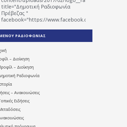
title="Δημοτική Ραδιοφωνία
Πρέβεζας "
facebook="https://www.facebook.com/%CE%9
%CE%A1%CE%B1%CE%B4%CE%B9%CE%BF%CF%86
%CE%A0%CF%81%CE%AD%CE%B2%CE%B5%CE%B6%
ΜΕΝΟΥ ΡΑΔΙΟΦΩΝΙΑΣ
1531194763766854/" artist="" ]
χική
οφίλ – Διοίκηση
Προφίλ – Διοίκηση
Δημοτική Ραδιοφωνία
Ιστορία
δήσεις – Ανακοινώσεις
Τοπικές Ειδήσεις
Μεταδόσεις
Ανακοινώσεις
αλυτικό πρόγραμμα