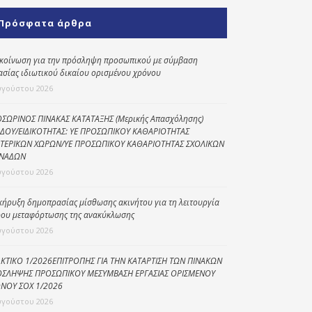
Κοινωνικό
Πρόσφατα άρθρα
παντοπωλείο
Kοινωνικό
κοίνωση για την πρόσληψη προσωπικού με σύμβαση
φαρμακείο
ασίας ιδιωτικού δικαίου ορισμένου χρόνου
υγούστου 2026
Πρόγραμμα
“Βοήθεια στο σπίτι”
ΣΩΡΙΝΟΣ ΠΙΝΑΚΑΣ ΚΑΤΑΤΑΞΗΣ (Μερικής Απασχόλησης)
ΔΟΥ/ΕΙΔΙΚΟΤΗΤΑΣ: ΥΕ ΠΡΟΣΩΠΙΚΟΥ ΚΑΘΑΡΙΟΤΗΤΑΣ
Κέντρο Ημερήσιας
ΤΕΡΙΚΩΝ ΧΩΡΩΝ/ΥΕ ΠΡΟΣΩΠΙΚΟΥ ΚΑΘΑΡΙΟΤΗΤΑΣ ΣΧΟΛΙΚΩΝ
Φροντίδας
ΝΑΔΩΝ
Ηλικιωμένων
υγούστου 2026
(Κ.Η.Φ.Η.) Πρέβεζας
κήρυξη δημοπρασίας μίσθωσης ακινήτου για τη λειτουργία
ου μεταφόρτωσης της ανακύκλωσης
υγούστου 2026
ΚΤΙΚΟ 1/2026ΕΠΙΤΡΟΠΗΣ ΓΙΑ ΤΗΝ ΚΑΤΑΡΤΙΣΗ ΤΩΝ ΠΙΝΑΚΩΝ
ΣΛΗΨΗΣ ΠΡΟΣΩΠΙΚΟΥ ΜΕΣΥΜΒΑΣΗ ΕΡΓΑΣΙΑΣ ΟΡΙΣΜΕΝΟΥ
ΝΟΥ ΣΟΧ 1/2026
υγούστου 2026