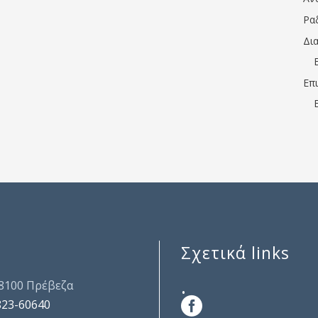
Ρα
Δι
Επ
Σχετικά links
.
48100 Πρέβεζα
823-60640