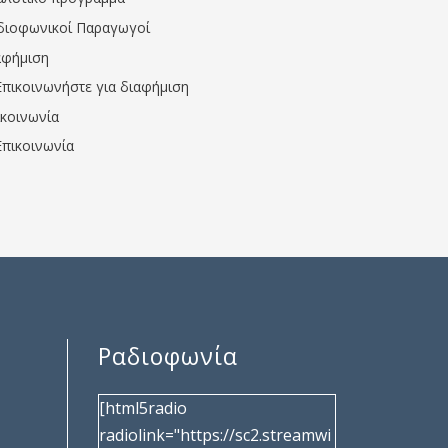
διοφωνικοί Παραγωγοί
αφήμιση
Επικοινωνήστε για διαφήμιση
ικοινωνία
Επικοινωνία
Ραδιοφωνία
[html5radio
radiolink="https://sc2.streamwi