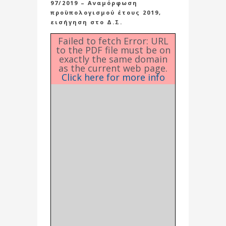
97/2019 – Αναμόρφωση
προϋπολογισμού έτους 2019,
εισήγηση στο Δ.Σ.
Failed to fetch Error: URL
to the PDF file must be on
exactly the same domain
as the current web page.
Click here for more info