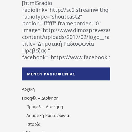
[html5radio
radiolink="http://sc2.streamwithq.com:802
radiotype="shoutcast2"
bcolor="ffffff" frameborder="0"
image="http://www.dimosprevezas.gr/wp-
content/uploads/2017/02/logo__radiofonias
title="Δημοτική Ραδιοφωνία
Πρέβεζας "
facebook="https://www.facebook.co
%CE%A1%CE%B1%CE%B4%CE%B9%CE%BF%
%CE%A0%CF%81%CE%AD%CE%B2%CE%B5%
ΜΕΝΟΥ ΡΑΔΙΟΦΩΝΙΑΣ
1531194763766854/" artist="" ]
Αρχική
Προφίλ – Διοίκηση
Προφίλ – Διοίκηση
Δημοτική Ραδιοφωνία
Ιστορία