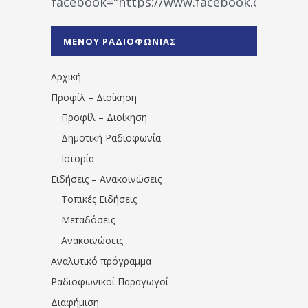
facebook="https://www.facebook.co
%CE%A1%CE%B1%CE%B4%CE%B9%CE%BF%
%CE%A0%CF%81%CE%AD%CE%B2%CE%B5%
ΜΕΝΟΥ ΡΑΔΙΟΦΩΝΙΑΣ
1531194763766854/" artist="" ]
Αρχική
Προφίλ – Διοίκηση
Προφίλ – Διοίκηση
Δημοτική Ραδιοφωνία
Ιστορία
Ειδήσεις – Ανακοινώσεις
Τοπικές Ειδήσεις
Μεταδόσεις
Ανακοινώσεις
Αναλυτικό πρόγραμμα
Ραδιοφωνικοί Παραγωγοί
Διαφήμιση