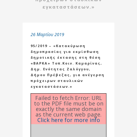
εγκαταστάσεων.»
26 Μαρτίου 2019
95/2019 – «Κατακύρωση
δημοπρασίας για εκμίσθωση
δημοτικής έκτασης στη θέση
«ΒΑΡΚΑ» Τοπ.Κοιν. Καμαρίνας,
Δημ. Ενότητας Ζαλόγγου,
Δήμου Πρέβεζας, για ανέγερση
πρόχειρων σταυλικών
εγκαταστάσεων.»
Failed to fetch Error: URL
to the PDF file must be on
exactly the same domain
as the current web page.
Click here for more info