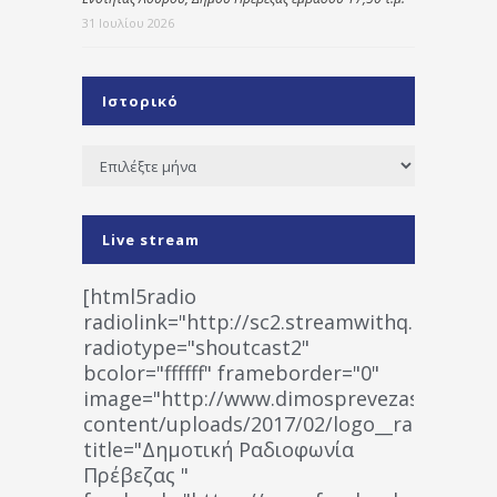
31 Ιουλίου 2026
Ιστορικό
Ιστορικό
Live stream
[html5radio
radiolink="http://sc2.streamwithq.com:802
radiotype="shoutcast2"
bcolor="ffffff" frameborder="0"
image="http://www.dimosprevezas.gr/wp-
content/uploads/2017/02/logo__radiofonias
title="Δημοτική Ραδιοφωνία
Πρέβεζας "