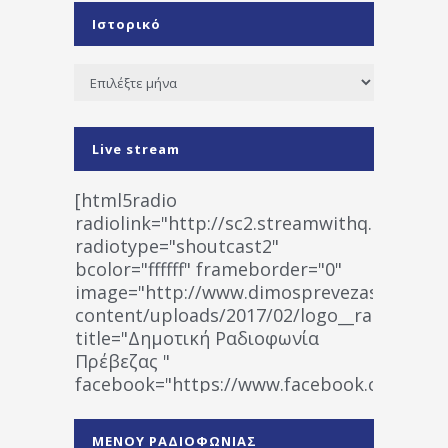
Ιστορικό
Ιστορικό
Live stream
[html5radio
radiolink="http://sc2.streamwithq.com:802
radiotype="shoutcast2"
bcolor="ffffff" frameborder="0"
image="http://www.dimosprevezas.gr/wp-
content/uploads/2017/02/logo__radiofonias
title="Δημοτική Ραδιοφωνία
Πρέβεζας "
facebook="https://www.facebook.co
%CE%A1%CE%B1%CE%B4%CE%B9%CE%BF%
%CE%A0%CF%81%CE%AD%CE%B2%CE%B5%
ΜΕΝΟΥ ΡΑΔΙΟΦΩΝΙΑΣ