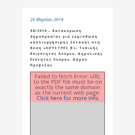
26 Μαρτίου 2019
94/2019 – Κατακύρωση
δημοπρασίας για εκμίσθωση
καλλιεργήσιμης έκτασης στη
θέση «ΛΟΥΣΤΡΕΣ Β΄», Τοπικής
Κοινότητας Λούρου, Δημοτικής
Ενότητας Λούρου, Δήμου
Πρέβεζας
Failed to fetch Error: URL
to the PDF file must be on
exactly the same domain
as the current web page.
Click here for more info