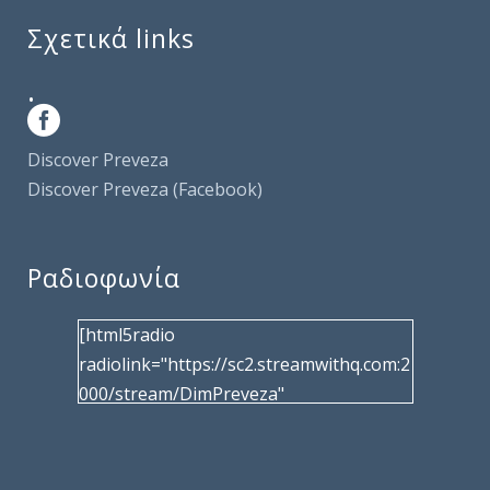
Σχετικά links
.
Discover Preveza
Discover Preveza (Facebook)
Ραδιοφωνία
[html5radio
radiolink="https://sc2.streamwithq.com:2
000/stream/DimPreveza"
radiotype="shoutcast2" bcolor="40566d"
frameborder="0" image="/wp-
content/uploads/2017/02/logo__radiofo