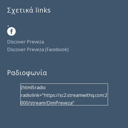
Σχετικά links
.
Discover Preveza
Discover Preveza (Facebook)
Ραδιοφωνία
[html5radio
radiolink="https://sc2.streamwithq.com:2
000/stream/DimPreveza"
radiotype="shoutcast2" bcolor="40566d"
frameborder="0" image="/wp-
content/uploads/2017/02/logo__radiofo