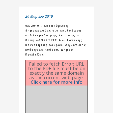
26 Μαρτίου 2019
93/2019 – Κατακύρωση
δημοπρασίας για εκμίσθωση
καλλιεργήσιμης έκτασης στη
θέση «ΛΟΥΣΤΡΕΣ Α΄», Τοπικής
Κοινότητας Λούρου, Δημοτικής
Ενότητας Λούρου, Δήμου
Πρέβεζας
Failed to fetch Error: URL
to the PDF file must be on
exactly the same domain
as the current web page.
Click here for more info