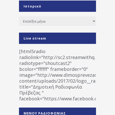
Ιστορικό
Ιστορικό
Live stream
[html5radio
radiolink="http://sc2.streamwithq.com:802
radiotype="shoutcast2"
bcolor="ffffff" frameborder="0"
image="http://www.dimosprevezas.gr/wp-
content/uploads/2017/02/logo__radiofonias
title="Δημοτική Ραδιοφωνία
Πρέβεζας "
facebook="https://www.facebook.co
%CE%A1%CE%B1%CE%B4%CE%B9%CE%BF%
%CE%A0%CF%81%CE%AD%CE%B2%CE%B5%
ΜΕΝΟΥ ΡΑΔΙΟΦΩΝΙΑΣ