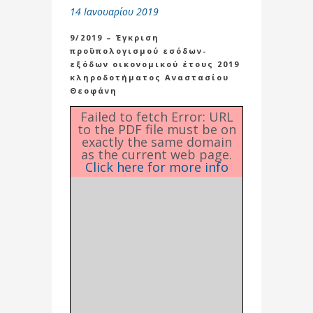
14 Ιανουαρίου 2019
9/2019 – Έγκριση
προϋπολογισμού εσόδων-
εξόδων οικονομικού έτους 2019
κληροδοτήματος Αναστασίου
Θεοφάνη
Failed to fetch Error: URL
to the PDF file must be on
exactly the same domain
as the current web page.
Click here for more info