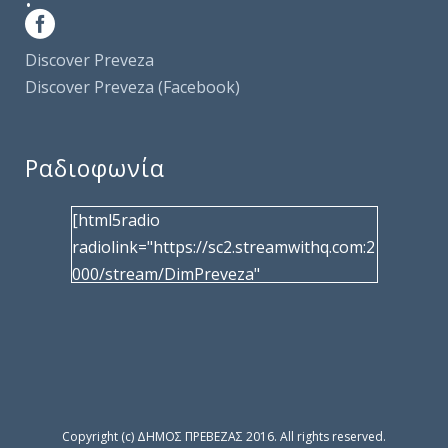
Discover Preveza
Discover Preveza (Facebook)
Ραδιοφωνία
[html5radio
radiolink="https://sc2.streamwithq.com:2
000/stream/DimPreveza"
radiotype="shoutcast2" bcolor="40566d"
frameborder="0" image="/wp-
content/uploads/2017/02/logo__radiofo
nias.jpg" title="Δημοτική Ραδιοφωνία
Πρέβεζας"
facebook="https://www.facebook.com/%
Copyright (c) ΔΗΜΟΣ ΠΡΕΒΕΖΑΣ 2016. All rights reserved.