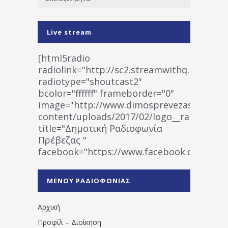
Live stream
[html5radio
radiolink="http://sc2.streamwithq.com:802
radiotype="shoutcast2"
bcolor="ffffff" frameborder="0"
image="http://www.dimosprevezas.gr/wp-
content/uploads/2017/02/logo__radiofonias
title="Δημοτική Ραδιοφωνία
Πρέβεζας "
facebook="https://www.facebook.co
%CE%A1%CE%B1%CE%B4%CE%B9%CE%BF%
%CE%A0%CF%81%CE%AD%CE%B2%CE%B5%
ΜΕΝΟΥ ΡΑΔΙΟΦΩΝΙΑΣ
1531194763766854/" artist="" ]
Αρχική
Προφίλ – Διοίκηση