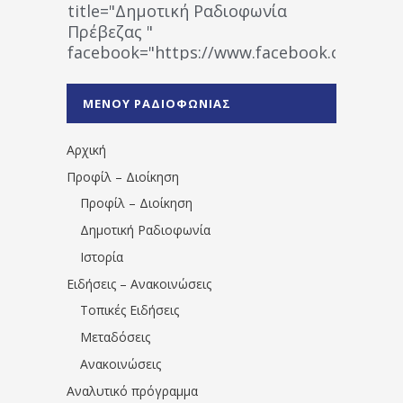
title="Δημοτική Ραδιοφωνία
Πρέβεζας "
facebook="https://www.facebook.co
%CE%A1%CE%B1%CE%B4%CE%B9%CE%BF%
%CE%A0%CF%81%CE%AD%CE%B2%CE%B5%
ΜΕΝΟΥ ΡΑΔΙΟΦΩΝΙΑΣ
1531194763766854/" artist="" ]
Αρχική
Προφίλ – Διοίκηση
Προφίλ – Διοίκηση
Δημοτική Ραδιοφωνία
Ιστορία
Ειδήσεις – Ανακοινώσεις
Τοπικές Ειδήσεις
Μεταδόσεις
Ανακοινώσεις
Αναλυτικό πρόγραμμα