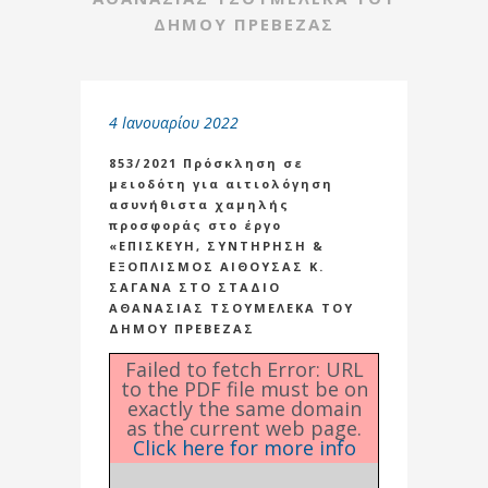
ΔΗΜΟΥ ΠΡΕΒΕΖΑΣ
4 Ιανουαρίου 2022
853/2021 Πρόσκληση σε
μειοδότη για αιτιολόγηση
ασυνήθιστα χαμηλής
προσφοράς στο έργο
«ΕΠΙΣΚΕΥΗ, ΣΥΝΤΗΡΗΣΗ &
ΕΞΟΠΛΙΣΜΟΣ ΑΙΘΟΥΣΑΣ Κ.
ΣΑΓΑΝΑ ΣΤΟ ΣΤΑΔΙΟ
ΑΘΑΝΑΣΙΑΣ ΤΣΟΥΜΕΛΕΚΑ ΤΟΥ
ΔΗΜΟΥ ΠΡΕΒΕΖΑΣ
Failed to fetch Error: URL
to the PDF file must be on
exactly the same domain
as the current web page.
Click here for more info