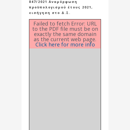
847/2021 Αναμόρφωση
προϋπολογισμού έτους 2021,
εισήγηση στο Δ.Σ.
Failed to fetch Error: URL
to the PDF file must be on
exactly the same domain
as the current web page.
Click here for more info