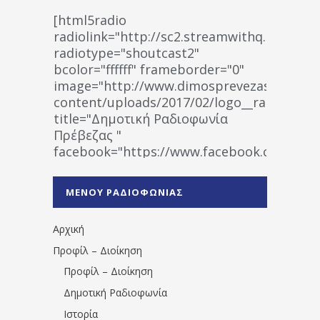
[html5radio
radiolink="http://sc2.streamwithq.com:802
radiotype="shoutcast2"
bcolor="ffffff" frameborder="0"
image="http://www.dimosprevezas.gr/wp-
content/uploads/2017/02/logo__radiofonias
title="Δημοτική Ραδιοφωνία
Πρέβεζας "
facebook="https://www.facebook.co
%CE%A1%CE%B1%CE%B4%CE%B9%CE%BF%
%CE%A0%CF%81%CE%AD%CE%B2%CE%B5%
ΜΕΝΟΥ ΡΑΔΙΟΦΩΝΙΑΣ
1531194763766854/" artist="" ]
Αρχική
Προφίλ – Διοίκηση
Προφίλ – Διοίκηση
Δημοτική Ραδιοφωνία
Ιστορία